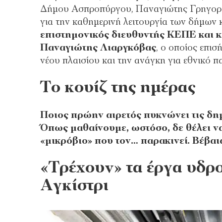
Δήμου Ασπροπύργου, Παναγιώτης Γρηγοράκ
για την καθημερινή λειτουργία των δήμων κ
επιστημονικός διευθυντής ΚΕΠΕ και 
Παναγιώτης Λιαργκόβας
, ο οποίος επι
νέου πλαισίου και την ανάγκη για εθνικό 
Το κουίζ της ημέρας
Ποιος πρώην αιρετός πυκνώνει τις δημ
Όπως μαθαίνουμε, ωστόσο, δε θέλει να
«μικρόβιο» που τον… παρακινεί. Βέβαι
«Τρέχουν» τα έργα υδρ
Αγκίστρι