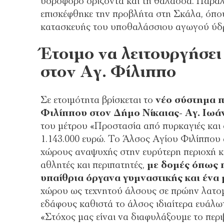
υδροφόρο ορίζοντα και τη θάλασσα. Παράλλ
επισκέφθηκε την προβλήτα στη Σκάλα, όπου
κατασκευής του υποθαλάσσιου αγωγού ύδ
Έτοιμο να λειτουργήσε
στον Αγ. Φίλιππο
Σε ετοιμότητα βρίσκεται το
νέο σύστημα π
Φιλίππου στον Δήμο Νίκαιας- Αγ. Ιωά
του μέτρου «Προστασία από πυρκαγιές και
1.143.000 ευρώ. Το Άλσος Αγίου Φιλίππου 
χώρους αναψυχής στην ευρύτερη περιοχή κα
αθλητές και περιπατητές,
με δομές όπως 
υπαίθρια όργανα γυμναστικής και ένα 
χώρου ως τεχνητού άλσους σε πρώην λατομ
εδάφους καθιστά το άλσος ιδιαίτερα ευάλωτ
«Στόχος μας είναι να διαφυλάξουμε το περ