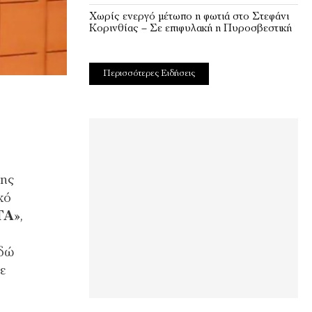
Χωρίς ενεργό μέτωπο η φωτιά στο Στεφάνι
Κορινθίας – Σε επιφυλακή η Πυροσβεστική
Περισσότερες Ειδήσεις
σης
κό
ΤΑ
»,
εδώ
ε