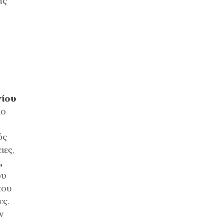
ης
γίου
ιο
ύς
ιες,
,
ου
του
ες.
ν