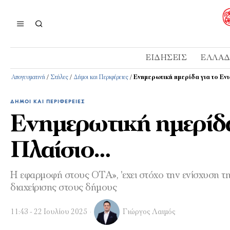
ΕΙΔΉΣΕΙΣ
ΕΛΛΆ
Απογευματινή
/
Στήλες
/
Δήμοι και Περιφέρειες
/
Ενημερωτική ημερίδα για το Εν
ΔΉΜΟΙ ΚΑΙ ΠΕΡΙΦΈΡΕΙΕΣ
Ενημερωτική ημερίδα
Πλαίσιο…
Η εφαρμοφή στους ΟΤΑ», 'εχει στόχο την ενίσχυση της
διαχείρισης στους δήμους
11:43 - 22 Ιουλίου 2025
Γιώργος Λαιμός