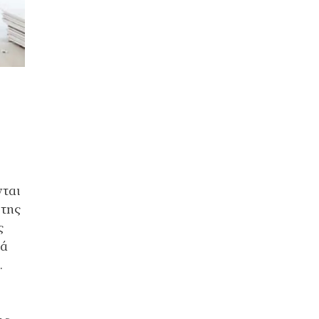
νται
 της
ς
τά
.
ο