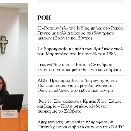
ΡΟΉ
Η «Ραπουνζέλ» της Ινδίας μπήκε στο Ρεκόρ
Γκίνες με μαλλιά μήκους σχεδόν τριών
μέτρων (Εικόνες και βίντεο)
Σε δημοπρασία η μπάλα των θρυλικών γκολ
του Μαραντόνα στο Μουντιάλ του 1986
Γεωργιάδης από τη Ρόδο: «Σε ενάμιση
χρόνο το νοσοκομείο θα είναι καινούργιο»
ΔΕΘ: Προκηρύχθηκε ο διαγωνισμός των
165 εκατ. ευρώ για τη μεγάλη ανάπλαση –
Όλες οι αλλαγές στο εκθεσιακό κέντρο
Φωτιές: Στο «κόκκινο» Κρήτη, Χίος, Σάμος
και Ικαρία – Πολύ υψηλός κίνδυνος
πυρκαγιάς το Σάββατο
Αμερικανικές υπηρεσίες πληροφοριών:
Πιθανή ρωσική εισβολή σε χώρα του ΝΑΤΟ