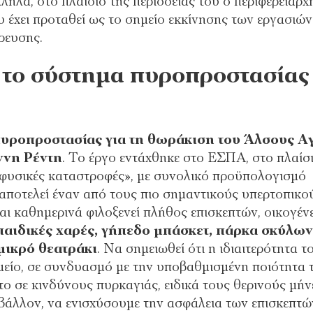
ηλα, στο πλαίσιο της περιοδείας του ο περιφερειάρχ
 έχει προταθεί ως το σημείο εκκίνησης των εργασιών
ρευσης.
ι το σύστημα πυροπροστασίας
υροπροστασίας για τη θωράκιση του Άλσους Α
ννη Ρέντη
. Το έργο εντάχθηκε στο ΕΣΠΑ, στο πλαίσ
 φυσικές καταστροφές», με συνολικό προϋπολογισμό
αποτελεί έναν από τους πιο σημαντικούς υπερτοπικο
ι καθημερινά φιλοξενεί πλήθος επισκεπτών, οικογένε
παιδικές χαρές, γήπεδο μπάσκετ, πάρκα σκύλων
μικρό θεατράκι
. Να σημειωθεί ότι η ιδιαιτερότητα τ
είο, σε συνδυασμό με την υποβαθμισμένη ποιότητα 
ο σε κινδύνους πυρκαγιάς, ειδικά τους θερινούς μήν
ιβάλλον, να ενισχύσουμε την ασφάλεια των επισκεπτώ