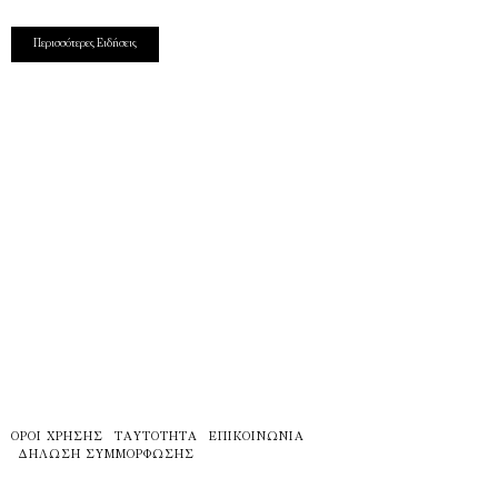
Περισσότερες Ειδήσεις
ΌΡΟΙ ΧΡΉΣΗΣ
ΤΑΥΤΌΤΗΤΑ
ΕΠΙΚΟΙΝΩΝΊΑ
ΔΉΛΩΣΗ ΣΥΜΜΌΡΦΩΣΗΣ