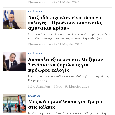
Newsroom
11:28 - 31 Μαΐου 2026
ΠΟΛΙΤΙΚΉ
Χατζηδάκης: «Δεν είναι ώρα για
εκλογές – Προέχουν οικονομία,
άμυνα και κρίση»
Ο αντιπρόεδρος της κυβέρνησης απορρίπτει τα σενάρια πρόωρης κάλπης
και τονίζει την ανάγκη σταθερότητας εν μέσω κρίσιμων εξελίξεων
Newsroom
16:23 - 31 Μαρτίου 2026
ΠΟΛΙΤΙΚΉ
∆ύσκολη εξίσωση στο Μαξίμου:
Σενάρια και ζυµώσεις για
πρόωρες εκλογές
Η κρίση, που ευνοεί την κυβέρνηση, η σκανδαλολογία και η αγωνία της
Κεντροαριστεράς
Πένυ Αβραμίδη
16:04 - 30 Μαρτίου 2026
ΚΌΣΜΟΣ
Μαζική προσέλευση για Τραμπ
στις κάλπες
Μεγάλη συμμετοχή στην Τζόρτζια και ελαφρύ προβάδισμα στις κρίσιμες