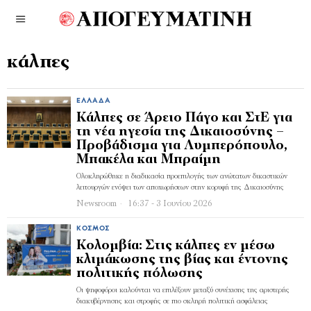
κάλπες
ΕΛΛΆΔΑ
Κάλπες σε Άρειο Πάγο και ΣτΕ για
τη νέα ηγεσία της Δικαιοσύνης –
Προβάδισμα για Λυμπερόπουλο,
Μπακέλα και Μπραίμη
Ολοκληρώθηκε η διαδικασία προεπιλογής των ανώτατων δικαστικών
λειτουργών ενόψει των αποχωρήσεων στην κορυφή της Δικαιοσύνης
Newsroom
16:37 - 3 Ιουνίου 2026
ΚΌΣΜΟΣ
Κολομβία: Στις κάλπες εν μέσω
κλιμάκωσης της βίας και έντονης
πολιτικής πόλωσης
Οι ψηφοφόροι καλούνται να επιλέξουν μεταξύ συνέχισης της αριστερής
διακυβέρνησης και στροφής σε πιο σκληρή πολιτική ασφάλειας