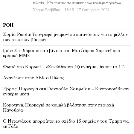
πολιτείες - Νέες τακτικές στα στρατηγεία των υποψήφιων προέδρων
Χάρης Σαββίδης
18:15 - 17 Οκτωβρίου 2024
ΡΟΉ
Συρία-Ρωσία: Υπογραφή μνημονίου κατανόησης για το μέλλον
των ρωσικών βάσεων
Ιράν: Στη δημοσιότητα βίντεο του Μοτζτάμπα Χαμενεΐ από
κρατικά ΜΜΕ
Φωτιά στο Κορωπί – «Σηκώθηκαν» έξι εναέρια , ήχησε το 112
Ανανέωσε στην ΑΕΚ ο Πήλιος
Έβρος: Πυρκαγιά στη Γιαννούλη Σουφλίου – Κινητοποιήθηκαν
εναέρια μέσα
Κομοτηνή: Πυρκαγιά σε χαμηλή βλάστηση στην περιοχή
Παγούρια
Ο Νετανιάχου απορρίπτει το σχέδιο 15 σημείων του Τραμπ για
τη Γάζα