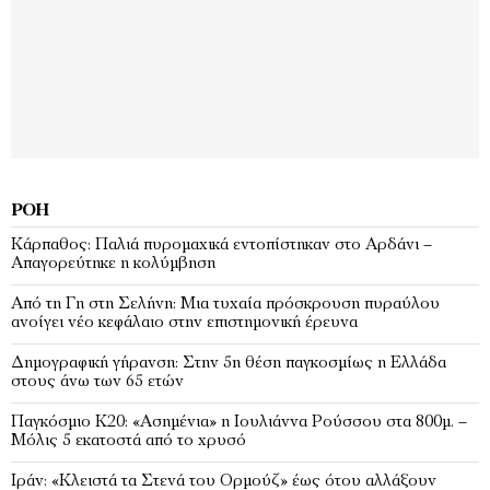
ΡΟΉ
Κάρπαθος: Παλιά πυρομαχικά εντοπίστηκαν στο Αρδάνι –
Απαγορεύτηκε η κολύμβηση
Από τη Γη στη Σελήνη: Μια τυχαία πρόσκρουση πυραύλου
ανοίγει νέο κεφάλαιο στην επιστημονική έρευνα
Δημογραφική γήρανση: Στην 5η θέση παγκοσμίως η Ελλάδα
στους άνω των 65 ετών
Παγκόσμιο Κ20: «Ασημένια» η Ιουλιάννα Ρούσσου στα 800μ. –
Μόλις 5 εκατοστά από το χρυσό
Ιράν: «Κλειστά τα Στενά του Ορμούζ» έως ότου αλλάξουν