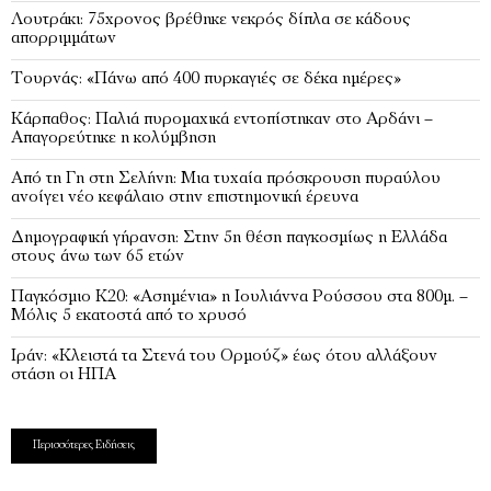
Λουτράκι: 75χρονος βρέθηκε νεκρός δίπλα σε κάδους
απορριμμάτων
Τουρνάς: «Πάνω από 400 πυρκαγιές σε δέκα ημέρες»
Κάρπαθος: Παλιά πυρομαχικά εντοπίστηκαν στο Αρδάνι –
Απαγορεύτηκε η κολύμβηση
Από τη Γη στη Σελήνη: Μια τυχαία πρόσκρουση πυραύλου
ανοίγει νέο κεφάλαιο στην επιστημονική έρευνα
Δημογραφική γήρανση: Στην 5η θέση παγκοσμίως η Ελλάδα
στους άνω των 65 ετών
Παγκόσμιο Κ20: «Ασημένια» η Ιουλιάννα Ρούσσου στα 800μ. –
Μόλις 5 εκατοστά από το χρυσό
Ιράν: «Κλειστά τα Στενά του Ορμούζ» έως ότου αλλάξουν
στάση οι ΗΠΑ
Περισσότερες Ειδήσεις