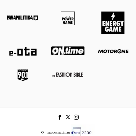
© - iapogevmatini.gr