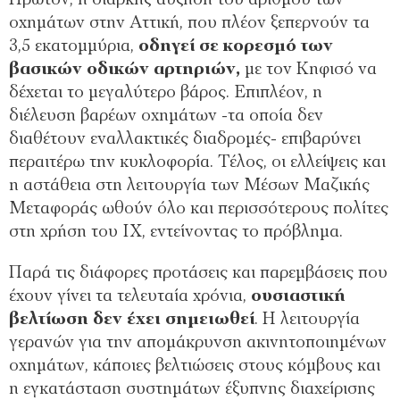
Πρώτον, η διαρκής αύξηση του αριθμού των
οχημάτων στην Αττική, που πλέον ξεπερνούν τα
3,5 εκατομμύρια,
οδηγεί σε κορεσμό των
βασικών οδικών αρτηριών,
με τον Κηφισό να
δέχεται το μεγαλύτερο βάρος. Επιπλέον, η
διέλευση βαρέων οχημάτων -τα οποία δεν
διαθέτουν εναλλακτικές διαδρομές- επιβαρύνει
περαιτέρω την κυκλοφορία. Τέλος, οι ελλείψεις και
η αστάθεια στη λειτουργία των Μέσων Μαζικής
Μεταφοράς ωθούν όλο και περισσότερους πολίτες
στη χρήση του ΙΧ, εντείνοντας το πρόβλημα.
Παρά τις διάφορες προτάσεις και παρεμβάσεις που
έχουν γίνει τα τελευταία χρόνια,
ουσιαστική
βελτίωση δεν έχει σημειωθεί
. Η λειτουργία
γερανών για την απομάκρυνση ακινητοποιημένων
οχημάτων, κάποιες βελτιώσεις στους κόμβους και
η εγκατάσταση συστημάτων έξυπνης διαχείρισης