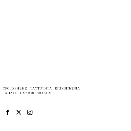
ΌΡΟΙ ΧΡΉΣΗΣ
ΤΑΥΤΌΤΗΤΑ
ΕΠΙΚΟΙΝΩΝΊΑ
ΔΉΛΩΣΗ ΣΥΜΜΌΡΦΩΣΗΣ