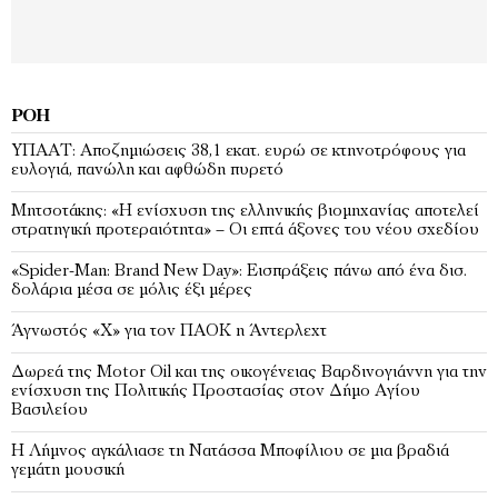
ΡΟΉ
ΥΠΑΑΤ: Αποζημιώσεις 38,1 εκατ. ευρώ σε κτηνοτρόφους για
ευλογιά, πανώλη και αφθώδη πυρετό
Μητσοτάκης: «Η ενίσχυση της ελληνικής βιομηχανίας αποτελεί
στρατηγική προτεραιότητα» – Οι επτά άξονες του νέου σχεδίου
«Spider-Man: Brand New Day»: Εισπράξεις πάνω από ένα δισ.
δολάρια μέσα σε μόλις έξι μέρες
Άγνωστός «Χ» για τον ΠΑΟΚ η Άντερλεχτ
Δωρεά της Motor Oil και της οικογένειας Βαρδινογιάννη για την
ενίσχυση της Πολιτικής Προστασίας στον Δήμο Αγίου
Βασιλείου
Η Λήμνος αγκάλιασε τη Νατάσσα Μποφίλιου σε μια βραδιά
γεμάτη μουσική