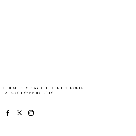
ΌΡΟΙ ΧΡΉΣΗΣ
ΤΑΥΤΌΤΗΤΑ
ΕΠΙΚΟΙΝΩΝΊΑ
ΔΉΛΩΣΗ ΣΥΜΜΌΡΦΩΣΗΣ