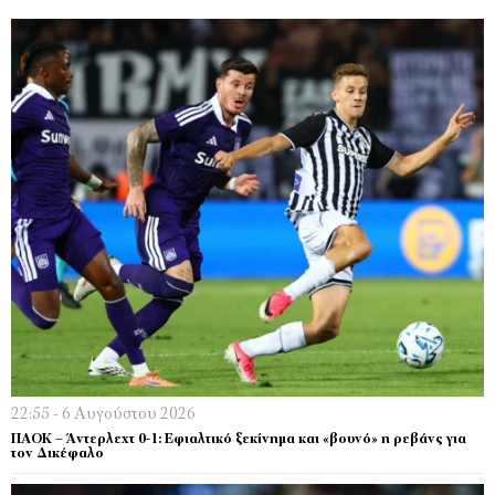
22:55 - 6 Αυγούστου 2026
ΠΑΟΚ – Άντερλεχτ 0-1: Εφιαλτικό ξεκίνημα και «βουνό» η ρεβάνς για
τον Δικέφαλο