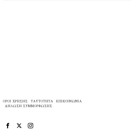
ΌΡΟΙ ΧΡΉΣΗΣ
ΤΑΥΤΌΤΗΤΑ
ΕΠΙΚΟΙΝΩΝΊΑ
ΔΉΛΩΣΗ ΣΥΜΜΌΡΦΩΣΗΣ