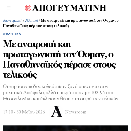
Απογευματινή
/
Αθλητικά
/
Με ανατροπή και πρωταγωνιστή τον Όσμαν, ο
Παναθηναϊκός πέρασε στους τελικούς
ΑΘΛΗΤΙΚΆ
Με ανατροπή και
πρωταγωνιστή τον Όσμαν, ο
Παναθηναϊκός πέρασε στους
τελικούς
Οι «πράσινοι» δυσκολεύτηκαν ξανά απέναντι στον
μαχητικό Δικέφαλο, αλλά επικράτησαν με 102-94 στη
Θεσσαλονίκη και έκλεισαν θέση στη σειρά των τελικών
17:10 - 30 Μαΐου 2026
Newsroom