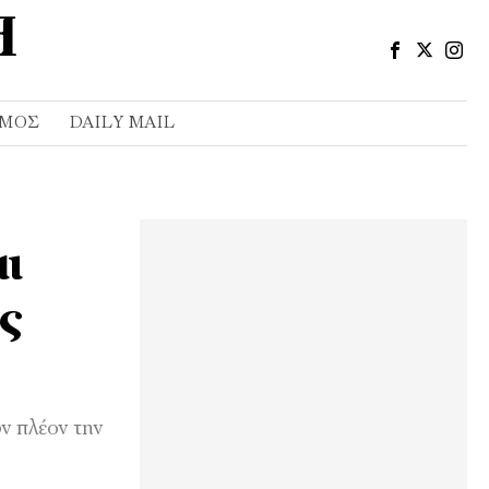
ΣΜΌΣ
DAILY MAIL
ι
ς
υν πλέον την