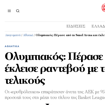
ΕΙΔΉΣΕΙΣ
ΕΛΛΆ
Απογευματινή
/
Αθλητικά
/
Ολυμπιακός: Πέρασε από τη Sunel Arena και έκλε
ΑΘΛΗΤΙΚΆ
Ολυμπιακός: Πέρασε 
έκλεισε ραντεβού με
τελικούς
Οι «ερυθρόλευκοι» επικράτησαν άνετα της ΑΕΚ με 95-
προσοχή τους στη μάχη του τίτλου της Basket Leagu