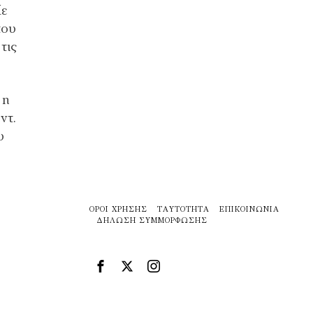
Με
του
τις
 η
ντ.
υ
ΌΡΟΙ ΧΡΉΣΗΣ
ΤΑΥΤΌΤΗΤΑ
ΕΠΙΚΟΙΝΩΝΊΑ
ΔΉΛΩΣΗ ΣΥΜΜΌΡΦΩΣΗΣ