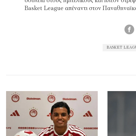
δουλειά στους ημιτελικούς και πλέον στρέ
Basket League απέναντι στον Παναθηναϊ
BASKET LEA