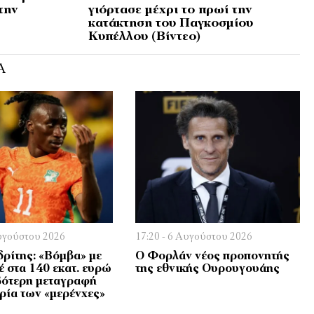
την
γιόρτασε μέχρι το πρωί την
κατάκτηση του Παγκοσμίου
Κυπέλλου (Βίντεο)
Ά
Αυγούστου 2026
17:20 - 6 Αυγούστου 2026
ρίτης: «Βόμβα» με
Ο Φορλάν νέος προπονητής
έ στα 140 εκατ. ευρώ
της εθνικής Ουρουγουάης
βότερη μεταγραφή
ορία των «μερένχες»