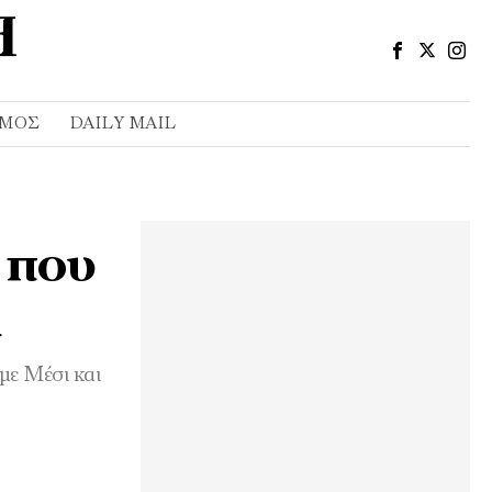
ΣΜΌΣ
DAILY MAIL
ς που
α
με Μέσι και