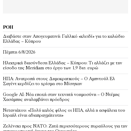
ΡΟΉ
Διαβάστε στην Απογευματινή: Γαλλικό «κλειδί» για το καλώδιο
Ελλάδας – Κύπρου
Πέμπτη 6/8/2026
Ηλεκτρική διασύνδεση Ελλάδας – Κύπρου: Τι αλλάζει με την
είσοδο της Meridiam στο έργο των 1,9 δισ. ευρώ
ΗΠΑ: Ανατροπή στους Δημοκρατικούς – Ο Αμπντούλ Ελ
Σαγέντ κερδίζει το χρίσμα στο Μίσιγκαν
Google AI: Νέα εποχή στην τεχνητή νοημοσύνη – Ο Ντέμης
Χασάμπης αναλαμβάνει πρόεδρος
Νετανιάχου: «Πολύ καλός φίλος οι ΗΠΑ, αλλά η ασφάλεια του
Ισραήλ είναι αδιαπραγμάτευτη»
Ζελένσκι προς ΝΑΤΟ: Ζητά περισσότερους πυραύλους για την