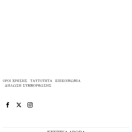
ΌΡΟΙ ΧΡΉΣΗΣ
ΤΑΥΤΌΤΗΤΑ
ΕΠΙΚΟΙΝΩΝΊΑ
ΔΉΛΩΣΗ ΣΥΜΜΌΡΦΩΣΗΣ