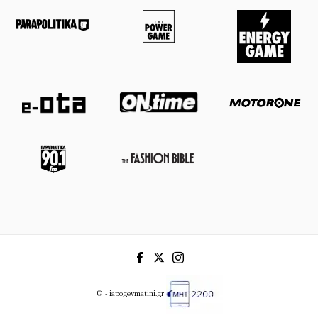
© - iapogevmatini.gr