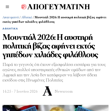
Απογευματινή
/
Αθλητικά
/
Μουντιάλ 2026: Η αυστηρή πολιτική βίζας αφήνει
εκτός γηπέδων χιλιάδες φιλάθλους
ΑΘΛΗΤΙΚΆ
Μουντιάλ 2026: Η αυστηρή
πολιτική βίζας αφήνει εκτός
γηπέδων χιλιάδες φιλάθλους
Παρά το γεγονός ότι έχουν εξασφαλίσει εισιτήρια για τους
αγώνες, πολλοί υποστηρικτές εθνικών ομάδων από την
Αφρική και την Ασία δεν κατάφεραν να λάβουν άδεια
εισόδου στις Ηνωμένες Πολιτείες
14:25 - 7 Ιουνίου 2026
Newsroom