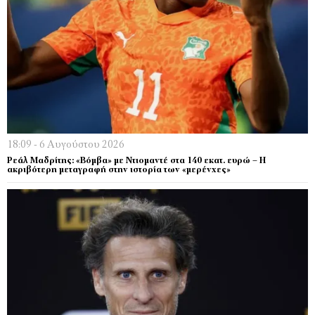
18:09 - 6 Αυγούστου 2026
Ρεάλ Μαδρίτης: «Βόμβα» με Ντιομαντέ στα 140 εκατ. ευρώ – Η
ακριβότερη μεταγραφή στην ιστορία των «μερένχες»