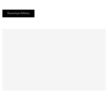
Περισσότερες Ειδήσεις