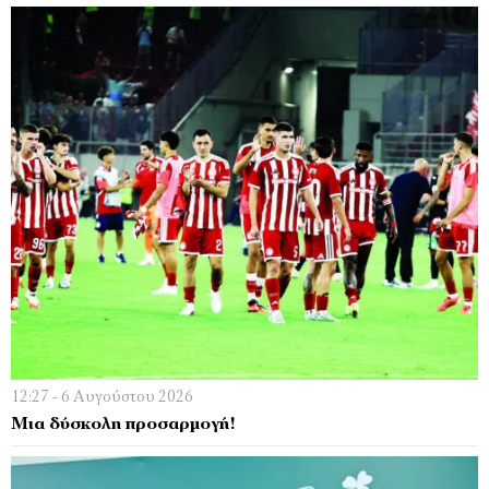
12:27 - 6 Αυγούστου 2026
Μια δύσκολη προσαρμογή!