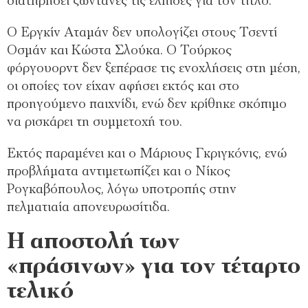
διατηρήσει ζωντανές τις ελπίδες για τον τίτλο.
Ο Εργκίν Αταμάν δεν υπολογίζει στους Τσεντί
Οσμάν και Κώστα Σλούκα. Ο Τούρκος
φόργουορντ δεν ξεπέρασε τις ενοχλήσεις στη μέση,
οι οποίες τον είχαν αφήσει εκτός και στο
προηγούμενο παιχνίδι, ενώ δεν κρίθηκε σκόπιμο
να ρισκάρει τη συμμετοχή του.
Εκτός παραμένει και ο Μάριους Γκριγκόνις, ενώ
προβλήματα αντιμετωπίζει και ο Νίκος
Ρογκαβόπουλος, λόγω υποτροπής στην
πελματιαία απονευρωσίτιδα.
Η αποστολή των
«πράσινων» για τον τέταρτο
τελικό