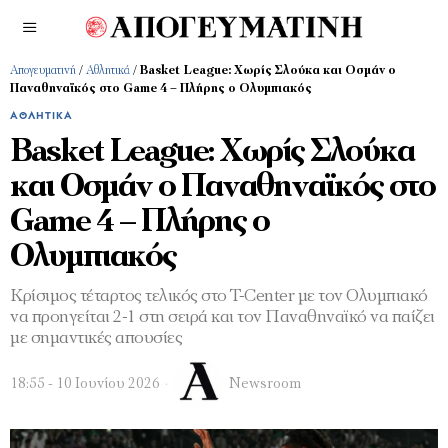
Απογευματινή
/
Αθλητικά
/
Basket League: Χωρίς Σλούκα και Οσμάν ο
Παναθηναϊκός στο Game 4 – Πλήρης ο Ολυμπιακός
ΑΘΛΗΤΙΚΆ
Basket League: Χωρίς Σλούκα
και Οσμάν ο Παναθηναϊκός στο
Game 4 – Πλήρης ο
Ολυμπιακός
Κρίσιμος τέταρτος τελικός στο T-Center με τον Ολυμπιακό
να προηγείται 2-1 στη σειρά και τον Παναθηναϊκό να παίζει
με σημαντικές απουσίες
18:55 - 10 Ιουνίου 2026
Newsroom