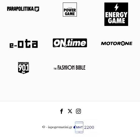
© - iapogevmatini.gr