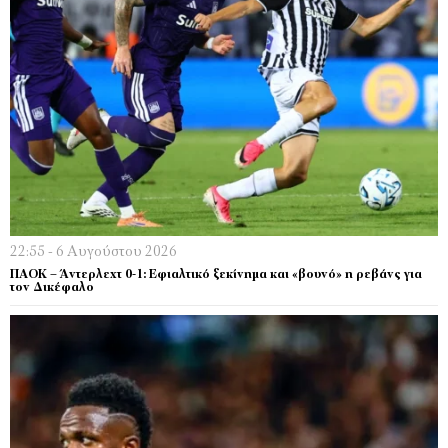
22:55 - 6 Αυγούστου 2026
ΠΑΟΚ – Άντερλεχτ 0-1: Εφιαλτικό ξεκίνημα και «βουνό» η ρεβάνς για
τον Δικέφαλο