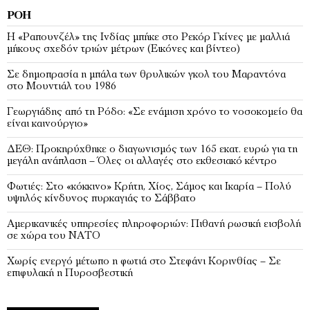
ΡΟΉ
Η «Ραπουνζέλ» της Ινδίας μπήκε στο Ρεκόρ Γκίνες με μαλλιά
μήκους σχεδόν τριών μέτρων (Εικόνες και βίντεο)
Σε δημοπρασία η μπάλα των θρυλικών γκολ του Μαραντόνα
στο Μουντιάλ του 1986
Γεωργιάδης από τη Ρόδο: «Σε ενάμιση χρόνο το νοσοκομείο θα
είναι καινούργιο»
ΔΕΘ: Προκηρύχθηκε ο διαγωνισμός των 165 εκατ. ευρώ για τη
μεγάλη ανάπλαση – Όλες οι αλλαγές στο εκθεσιακό κέντρο
Φωτιές: Στο «κόκκινο» Κρήτη, Χίος, Σάμος και Ικαρία – Πολύ
υψηλός κίνδυνος πυρκαγιάς το Σάββατο
Αμερικανικές υπηρεσίες πληροφοριών: Πιθανή ρωσική εισβολή
σε χώρα του ΝΑΤΟ
Χωρίς ενεργό μέτωπο η φωτιά στο Στεφάνι Κορινθίας – Σε
επιφυλακή η Πυροσβεστική