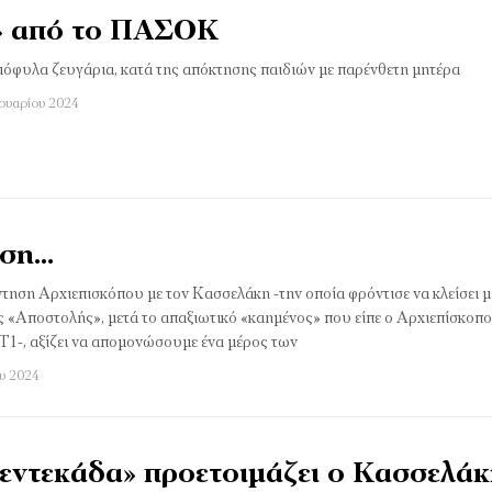
ά» από το ΠΑΣΟΚ
 ομόφυλα ζευγάρια, κατά της απόκτησης παιδιών με παρένθετη μητέρα
νουαρίου 2024
ωση…
ση Αρχιεπισκόπου με τον Κασσελάκη -την οποία φρόντισε να κλείσει μ
ς «Αποστολής», μετά το απαξιωτικό «καημένος» που είπε ο Αρχιεπίσκοπ
1-, αξίζει να απομονώσουμε ένα μέρος των
ου 2024
«εντεκάδα» προετοιμάζει ο Κασσελά