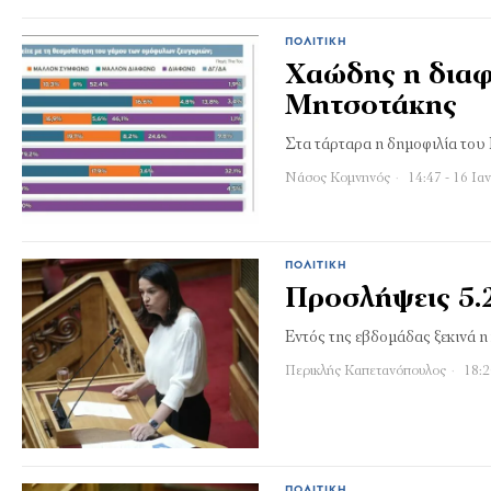
ΠΟΛΙΤΙΚΉ
Χαώδης η δια
Μητσοτάκης
Στα τάρταρα η δημοφιλία του
Νάσος Κομνηνός
14:47 - 16 Ια
ΠΟΛΙΤΙΚΉ
Προσλήψεις 5.
Εντός της εβδομάδας ξεκινά 
Περικλής Καπετανόπουλος
18:2
ΠΟΛΙΤΙΚΉ