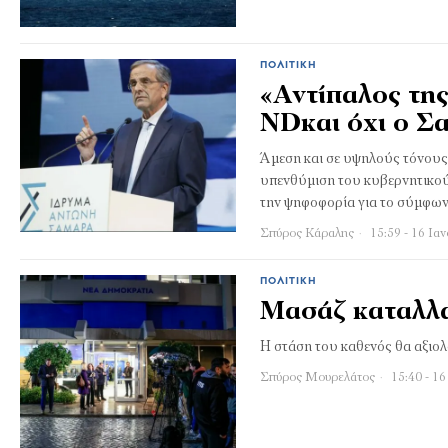
ΠΟΛΙΤΙΚΉ
«Αντίπαλος τη
NDκαι όχι ο Σ
Άμεση και σε υψηλούς τόνου
υπενθύμιση του κυβερνητικού
την ψηφοφορία για το σύμφω
Σπύρος Κάραλης
15:59 - 16 Ια
ΠΟΛΙΤΙΚΉ
Μασάζ καταλλαγ
Η στάση του καθενός θα αξιολ
Σπύρος Μουρελάτος
15:40 - 16