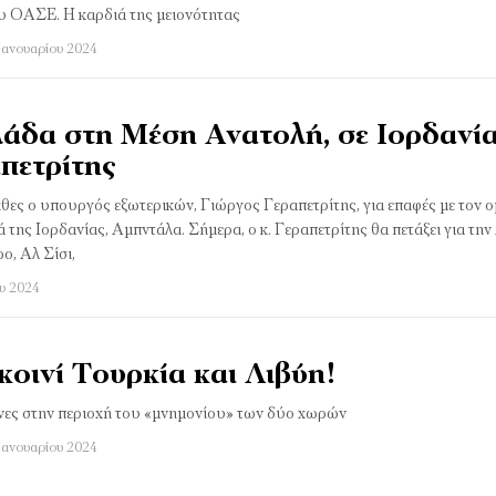
ου ΟΑΣΕ. Η καρδιά της μειονότητας
Ιανουαρίου 2024
άδα στη Μέση Ανατολή, σε Ιορδανία
πετρίτης
χθες ο υπουργός εξωτερικών, Γιώργος Γεραπετρίτης, για επαφές με τον 
ά της Ιορδανίας, Αμπντάλα. Σήμερα, ο κ. Γεραπετρίτης θα πετάξει για τη
ο, Αλ Σίσι,
ου 2024
οινί Τουρκία και Λιβύη!
υνες στην περιοχή του «μνημονίου» των δύο χωρών
Ιανουαρίου 2024