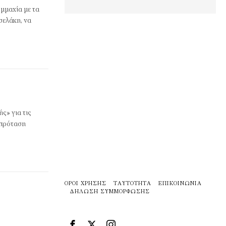
μμαχία με τα
σελάκη, να
ς» για τις
 πρόταση
ΌΡΟΙ ΧΡΉΣΗΣ
ΤΑΥΤΌΤΗΤΑ
ΕΠΙΚΟΙΝΩΝΊΑ
ΔΉΛΩΣΗ ΣΥΜΜΌΡΦΩΣΗΣ