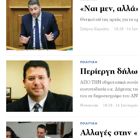
«Ναι μεν, αλλ
Θετικοί επί της αρχής για τα
Σπύρος Κάραλης
18:28 - 16 Ια
ΠΟΛΙΤΙΚΉ
Περίεργη δήλ
ΑΠΟ ΤΗΝ εθιμοτυπική συνάντη
ευσυνειδησία ο κ. Δήμτσας τη
του σε δημοσιογράφο του ΑΝΤ
Newsroom
18:18 - 16 Ιανουαρί
ΠΟΛΙΤΙΚΉ
Αλλαγές στην 