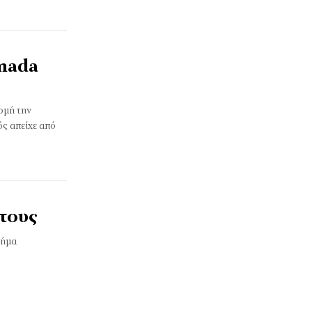
omada
ρμή την
ς απείχε από
κτους
χήμα