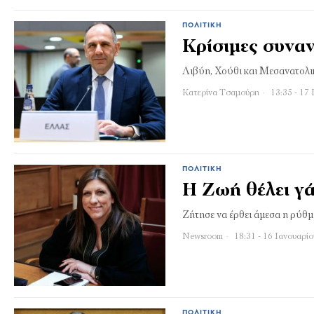
ΠΟΛΙΤΙΚΉ
Κρίσιμες συναν
Λιβύη, Χούθι και Μεσανατολικ
Κατερίνα Τσαμούρη
13:35 - 17 
ΠΟΛΙΤΙΚΉ
Η Ζωή θέλει γ
Ζήτησε να έρθει άμεσα η ρύθ
Newsroom
18:31 - 16 Ιανουαρί
ΠΟΛΙΤΙΚΉ