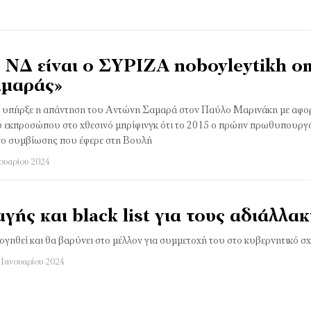
ς ΝΔ είναι ο ΣΥΡΙΖΑ noboyleytikh 
αμαράς»
ς υπήρξε η απάντηση του Αντώνη Σαμαρά στον Παύλο Μαρινάκη με αφο
 εκπροσώπου στο χθεσινό μπρίφινγκ ότι το 2015 ο πρώην πρωθυπουργό
νο συμβίωσης που έφερε στη Βουλή
νουαρίου 2024
ής και black list για τους αδιάλλα
ογηθεί και θα βαρύνει στο μέλλον για συμμετοχή του στο κυβερνητικό σ
 Ιανουαρίου 2024