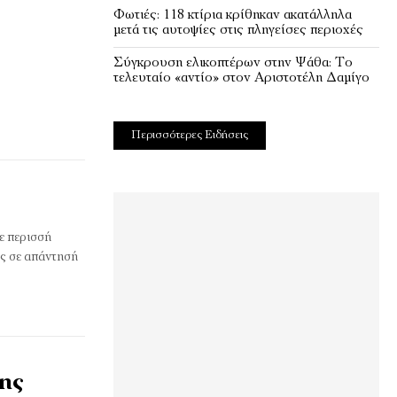
Φωτιές: 118 κτίρια κρίθηκαν ακατάλληλα
μετά τις αυτοψίες στις πληγείσες περιοχές
Σύγκρουση ελικοπτέρων στην Ψάθα: Tο
τελευταίο «αντίο» στον Αριστοτέλη Δαμίγο
Περισσότερες Ειδήσεις
ε περισσή
ος σε απάντησή
κης