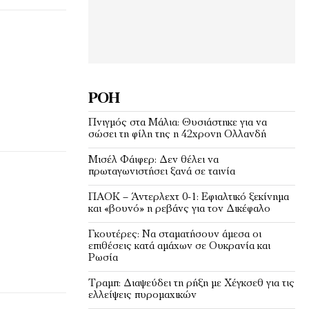
ΡΟΉ
Πνιγμός στα Μάλια: Θυσιάστηκε για να
σώσει τη φίλη της η 42χρονη Ολλανδή
Μισέλ Φάιφερ: Δεν θέλει να
πρωταγωνιστήσει ξανά σε ταινία
ΠΑΟΚ – Άντερλεχτ 0-1: Εφιαλτικό ξεκίνημα
και «βουνό» η ρεβάνς για τον Δικέφαλο
Γκουτέρες: Να σταματήσουν άμεσα οι
επιθέσεις κατά αμάχων σε Ουκρανία και
Ρωσία
Τραμπ: Διαψεύδει τη ρήξη με Χέγκσεθ για τις
ελλείψεις πυρομαχικών