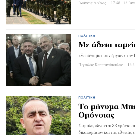
Ιωάννης Δούκας
17:48 - 16 Ιαν
ΠΟΛΙΤΙΚΉ
Με άδεια ταμεί
«Ξεπάγωμα» των έργων στην Π
Περικλής Καπετανόπουλος
16:4
ΠΟΛΙΤΙΚΉ
Το μήνυμα Μπελ
Ομόνοιας
Συμπληρώνονται 33 χρόνια απ
δικαιωμάτων και της εθνικής 