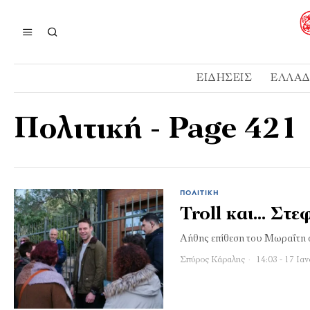
ΕΙΔΉΣΕΙΣ
ΕΛΛΆ
Πολιτική
- Page 421
ΠΟΛΙΤΙΚΉ
Troll και… Στ
Αήθης επίθεση του Μωραΐτη 
Σπύρος Κάραλης
14:03 - 17 Ια