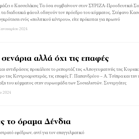
ιμάζει ο Κασσελάκης Τα όσα συμβαίνουν στον ΣΥΡΙΖΑ-Προοδευτική Συ
αι τα διαδοχικά φάουλ οδηγούν τον πρόεδρο του κόμματος, Στέφανο Κασ
συγκρότηση ενός «πολιτικού κέντρου», είτε πρόκειται για πρωινό
 Ιανουαρίου 2024
σενάρια αλλά όχι τις επαφές
και αντιδράσεις προκάλεσε το ρεπορτάζ της «Απογευματινής της Κυριακή
ρο της Κεντροαριστεράς, τις επαφές Γ. Παπανδρέου – Α. Τσίπρα και την
αξη του κόμματος στην ευρωομάδα των Σοσιαλιστών. Συνεργάτες
ου 2024
ες το όραμα Δένδια
τρατό εφέδρων, αντί για τον επαγγελματικό