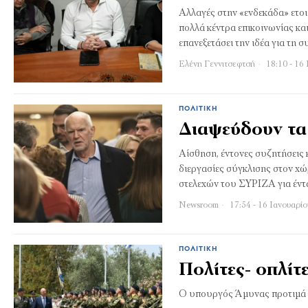
Αλλαγές στην «ενδεκάδα» ετο
πολλά κέντρα επικοινωνίας κ
επανεξετάσει την ιδέα για τη 
Ελένη Γεννιτσεφτσή
18:10 - 16
ΠΟΛΙΤΙΚΉ
Διαψεύδουν τα 
Αίσθηση, έντονες συζητήσεις 
διεργασίες σύγκλισης στον χώ
στελεχών του ΣΥΡΙΖΑ για έντ
Newsroom
17:54 - 16 Ιανουαρί
ΠΟΛΙΤΙΚΉ
Πολίτες- οπλίτ
Ο υπουργός Άμυνας προτιμά σ