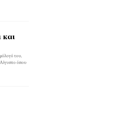
 και
ομόλογό του,
ν Αίγυπτο όπου