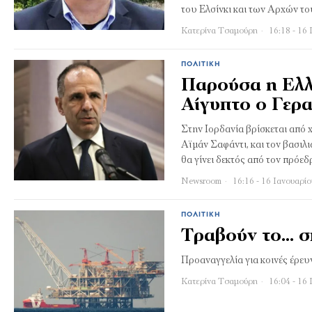
του Ελσίνκι και των Αρχών τ
Κατερίνα Τσαμούρη
16:18 - 16 
ΠΟΛΙΤΙΚΉ
Παρούσα η Ελλ
Αίγυπτο ο Γερα
Στην Ιορδανία βρίσκεται από 
Αϊμάν Σαφάντι, και τον βασιλι
θα γίνει δεκτός από τον πρόεδρ
Newsroom
16:16 - 16 Ιανουαρί
ΠΟΛΙΤΙΚΉ
Τραβούν το… σκ
Προαναγγελία για κοινές έρε
Κατερίνα Τσαμούρη
16:04 - 16 