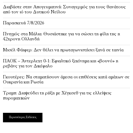
Διαβάστε στην Απογευματινή: Συναγερμός για τους θανάτους
από τον ιό του Δυτικού Νείλου
Παρασκευή 7/8/2026
Πνιγμός στα Μάλια: Θυσιάστηκε για να σώσει τη φίλη της η
42χρονη Ολλανδή
Μισέλ Φάιφερ: Δεν θέλει να πρωταγωνιστήσει ξανά σε ταινία
ΠΑΟΚ – Άντερλεχτ 0-1: Εφιαλτικό ξεκίνημα και «βουνό» η
ρεβάνς για τον Δικέφαλο
Γκουτέρες: Να σταματήσουν άμεσα οι επιθέσεις κατά αμάχων σε
Ουκρανία και Ρωσία
Τραμπ: Διαψεύδει τη ρήξη με Χέγκσεθ για τις ελλείψεις
πυρομαχικών
Περισσότερες Ειδήσεις