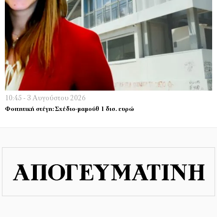
10:45 - 3 Αυγούστου 2026
Φοιτητική στέγη: Σχέδιο-μαμούθ 1 δισ. ευρώ