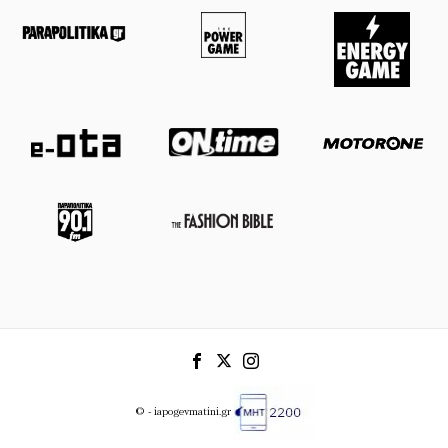
© - iapogevmatini.gr