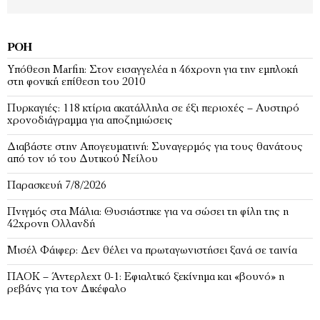
ΡΟΉ
Υπόθεση Marfin: Στον εισαγγελέα η 46χρονη για την εμπλοκή
στη φονική επίθεση του 2010
Πυρκαγιές: 118 κτίρια ακατάλληλα σε έξι περιοχές – Αυστηρό
χρονοδιάγραμμα για αποζημιώσεις
Διαβάστε στην Απογευματινή: Συναγερμός για τους θανάτους
από τον ιό του Δυτικού Νείλου
Παρασκευή 7/8/2026
Πνιγμός στα Μάλια: Θυσιάστηκε για να σώσει τη φίλη της η
42χρονη Ολλανδή
Μισέλ Φάιφερ: Δεν θέλει να πρωταγωνιστήσει ξανά σε ταινία
ΠΑΟΚ – Άντερλεχτ 0-1: Εφιαλτικό ξεκίνημα και «βουνό» η
ρεβάνς για τον Δικέφαλο