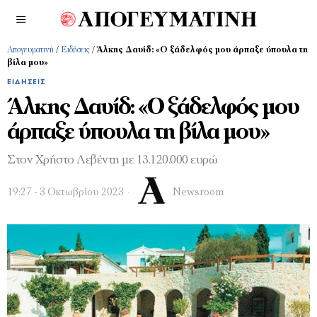
Απογευματινή
/
Ειδήσεις
/
Άλκης Δαυίδ: «Ο ξάδελφός μου άρπαξε ύπουλα τη
βίλα μου»
ΕΙΔΉΣΕΙΣ
Άλκης Δαυίδ: «Ο ξάδελφός μου
άρπαξε ύπουλα τη βίλα μου»
Στον Χρήστο Λεβέντη με 13.120.000 ευρώ
19:27 - 3 Οκτωβρίου 2023
Newsroom