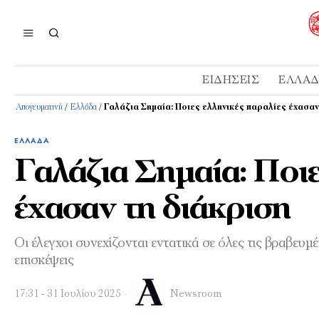
ΕΙΔΉΣΕΙΣ
ΕΛΛΆ
Απογευματινή
/
Ελλάδα
/
Γαλάζια Σημαία: Ποιες ελληνικές παραλίες έχασαν
ΕΛΛΆΔΑ
Γαλάζια Σημαία: Ποιε
έχασαν τη διάκριση
Οι έλεγχοι συνεχίζονται εντατικά σε όλες τις βραβευ
επισκέψεις
17:31 - 31 Ιουλίου 2025
Newsroom