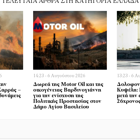
ΤΕΛΕΥΤΑΊΑ ΆΡΘΡΑ ΣΤΗ ΚΑΤΗΓΟΡΊΑ ΕΛΛΆΔΑ
6
14:23 - 6 Αυγούστου 2026
13:23 - 6 
την
Δωρεά της Motor Oil και της
Δολοφονί
Καρράς –
οικογένειας Βαρδινογιάννη
Κυψέλη:
δυνάμεις
για την ενίσχυση της
μετά την 
Πολιτικής Προστασίας στον
26χρονο
Δήμο Αγίου Βασιλείου