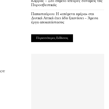
Καρράς – Στο σημείο ισχυρές δυνάμεις της
Πυροσβεστικής
Παπασταύρου: Η «επόμενη ημέρα» στη
Δυτική Αττική έχει ήδη ξεκινήσει – Άμεσα
έργα αποκατάστασης
Περισσότερες Ειδήσεις
τον