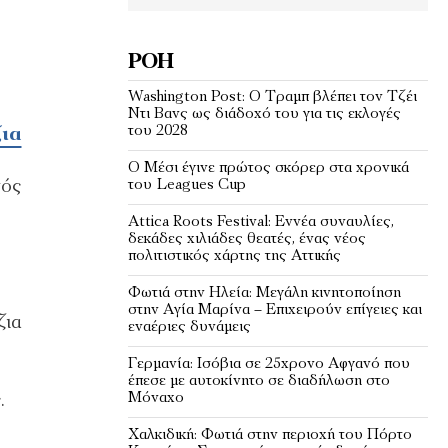
ΡΟΉ
Washington Post: Ο Τραμπ βλέπει τον Τζέι
Ντι Βανς ως διάδοχό του για τις εκλογές
του 2028
ια
Ο Μέσι έγινε πρώτος σκόρερ στα χρονικά
γός
του Leagues Cup
Attica Roots Festival: Εννέα συναυλίες,
δεκάδες χιλιάδες θεατές, ένας νέος
πολιτιστικός χάρτης της Αττικής
Φωτιά στην Ηλεία: Μεγάλη κινητοποίηση
στην Αγία Μαρίνα – Επιχειρούν επίγειες και
ζια
εναέριες δυνάμεις
Γερμανία: Ισόβια σε 25χρονο Αφγανό που
έπεσε με αυτοκίνητο σε διαδήλωση στο
Μόναχο
.
Χαλκιδική: Φωτιά στην περιοχή του Πόρτο