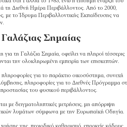
τικά στη Γαλλία το 1985, ενώ η επίσημη έναρξή του
τά τη Διεθνή Ημέρα Περιβάλλοντος. Από το 2000,
υς, με το Ίδρυμα Περιβαλλοντικής Εκπαίδευσης να
ν.
 Γαλάζιας Σημαίας
η για τη Γαλάζια Σημαία, οφείλει να πληροί τέσσερις
νται την ολοκληρωμένη εμπειρία των επισκεπτών.
 πληροφορίες για το παράκτιο οικοσύστημα, συνεχή
λύμβησης, πληροφορίες για το Διεθνές Πρόγραμμα σ
προστασίας του φυσικού περιβάλλοντος.
αι με δειγματοληπτικές μετρήσεις, μη απόρριψη
στικών λυμάτων σύμφωνα με την Ευρωπαϊκή Οδηγία.
ο χρήσης γης, περιοδικό καθαρισμό, επαρκείς κάδους