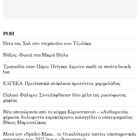
ΡΟΉ
Ήττα της Χαλ στο ντεμπούτο του Τζολάκη
Νάξος: Φωτιά στη Μικρή Βίγλα
Tραγωδία στην Πάρο: Πνίγηκε 4χρονο παιδί σε πισίνα beach
bar
ΕΛΓΕΚΑ: Προληπτική ανάκληση προϊόντος μαρμελάδας
Παλαιό Φάληρο: Συνελήφθησαν δύο μέλη της ρωσόφωνης
μαφίας
Νέα αποχώρηση από το κόμμα Καρυστιανού – «Αυθαιρεσία,
φίμωση, δολοφονία χαρακτήρων», καταγγέλει ο επιχειρηματίας
Νίκος Μπρουτζάκης
Μετά τον «Spider-Man»… τι; Oι καλύτερες ταινίες επιστημονικής
φαντασίας του 2027 (και ο «Άρχοντας»)