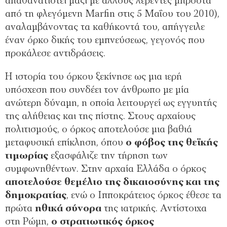
απαθανατιστεί μαζί με άλλους λεβέντες μπροστά
από τη φλεγόμενη Marfin στις 5 Μαΐου του 2010),
αναλαμβάνοντας τα καθήκοντά του, απήγγειλε
έναν όρκο δικής του εμπνεύσεως, γεγονός που
προκάλεσε αντιδράσεις.
Η ιστορία του όρκου ξεκίνησε ως μια ιερή
υπόσχεση που συνδέει τον άνθρωπο με μία
ανώτερη δύναμη, η οποία λειτουργεί ως εγγυητής
της αλήθειας και της πίστης. Στους αρχαίους
πολιτισμούς, ο όρκος αποτελούσε μια βαθιά
μεταφυσική επίκληση, όπου
ο φόβος της θεϊκής
τιμωρίας
εξασφάλιζε την τήρηση των
συμφωνηθέντων. Στην αρχαία Ελλάδα ο όρκος
αποτελούσε θεμέλιο της δικαιοσύνης και της
δημοκρατίας
, ενώ ο Ιπποκράτειος όρκος έθεσε τα
πρώτα
ηθικά σύνορα
της ιατρικής. Αντίστοιχα
στη Ρώμη,
ο στρατιωτικός όρκος