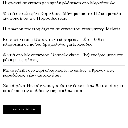
Πυρκαγιά σε έκταση με χαμηλή βλάστηση στο Μαρκόπουλο
Φωτιά στο Στεφάνι Κορινθίας: Μήνυμα από το 112 και μεγάλη
κινητοποίηση της Πυροσβεστικής
Η Amazon προετοιμάζει τη συνέχεια του ντοκιμαντέρ Melania
Κορυφώνεται η έξοδος των εκδρομέων – Στο 100% η
πληρότητα σε πολλά δρομολόγια για Κυκλάδες
Φωτιά στο Μονοπήγαδο Θεσσαλονίκης – Έξι εναέρια μέσα στη
μάχη με τις φλόγες
Με το κλειδί στο χέρι αλλά χωρίς πινακίδες: «Φρένο» στις
παραδόσεις νέων αυτοκινήτων
Σαμοθράκη: Νεαρός ναυαγοσώστης έσωσε Ιταλίδα τουρίστρια
που έχασε τις αισθήσεις της στη θάλασσα
Περισσότερες Ειδήσεις