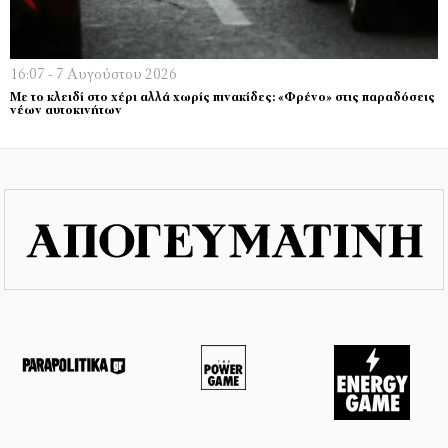
16:07 - 7 Αυγούστου 2026
Με το κλειδί στο χέρι αλλά χωρίς πινακίδες: «Φρένο» στις παραδόσεις
νέων αυτοκινήτων