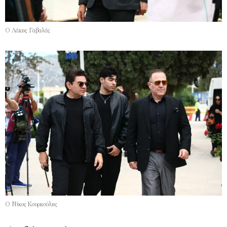
Ο Λάκης Γαβαλάς
Ο Νίκος Κουρκούλης