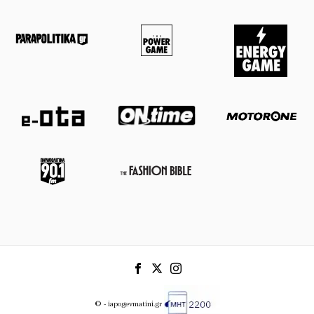
© - iapogevmatini.gr