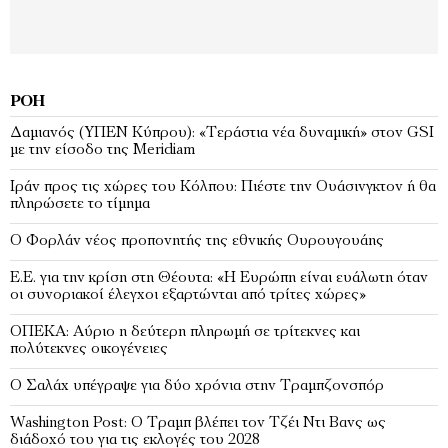
ΡΟΉ
Δαμιανός (ΥΠΕΝ Κύπρου): «Τεράστια νέα δυναμική» στον GSI
με την είσοδο της Meridiam
Ιράν προς τις χώρες του Κόλπου: Πιέστε την Ουάσινγκτον ή θα
πληρώσετε το τίμημα
Ο Φορλάν νέος προπονητής της εθνικής Ουρουγουάης
Ε.Ε. για την κρίση στη Θέουτα: «Η Ευρώπη είναι ευάλωτη όταν
οι συνοριακοί έλεγχοι εξαρτώνται από τρίτες χώρες»
ΟΠΕΚΑ: Αύριο η δεύτερη πληρωμή σε τρίτεκνες και
πολύτεκνες οικογένειες
Ο Σαλάχ υπέγραψε για δύο χρόνια στην Τραμπζονσπόρ
Washington Post: Ο Τραμπ βλέπει τον Τζέι Ντι Βανς ως
διάδοχό του για τις εκλογές του 2028