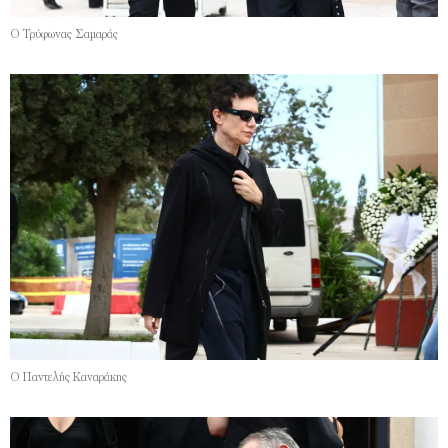
Ο Τρύφωνας Σαμαράς
Ο Παντελής Καναράκης