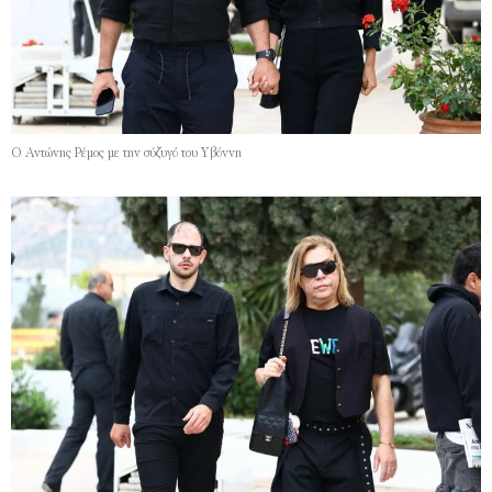
Ο Αντώνης Ρέμος με την σύζυγό του Υβόννη