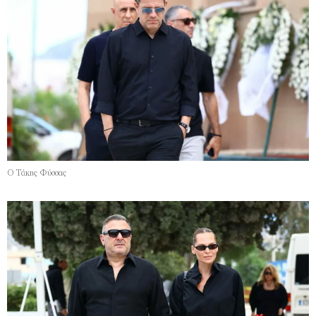
Ο Τάκης Φύσσας