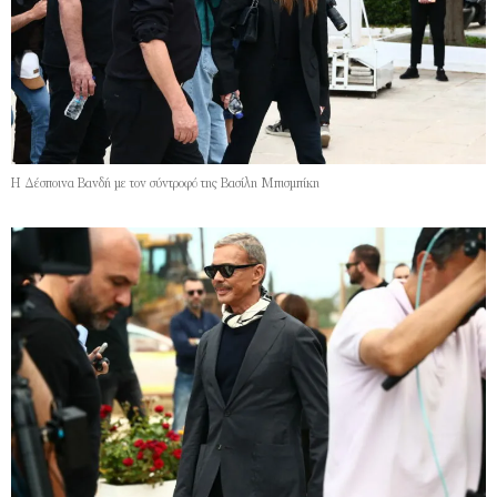
Η Δέσποινα Βανδή με τον σύντροφό της Βασίλη Μπισμπίκη