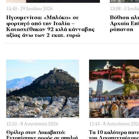
15:40 - 29 Ιουλίου 2026
13:08 - 5 Ιουλ
Ηγουμενίτσα: «Μπλόκο» σε
Βύθιση αλ
φορτηγό από την Ιταλία –
Αρχαία Επ
Κατασχέθηκαν 92 κιλά κάνναβης
ρύπανση
αξίας άνω των 2 εκατ. ευρώ
12:55 - 8 Αυγούστου 2026
12:45 - 8 Αυγούστου 202
Θρίλερ στον Λυκαβηττό:
Τα 10 καλύτερα παν
Εντοπίστηκε σορός σε σπηλιά
του Δεκαπενταύγου