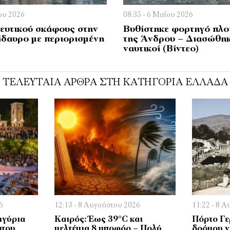
ίου 2026
08:35 - 6 Μαΐου 2026
ιευτικού σκάφους στην
Βυθίστηκε φορτηγό πλο
ίδαυρο με περιορισμένη
της Άνδρου – Διασώθηκα
ναυτικοί (Βίντεο)
ΤΕΛΕΥΤΑΊΑ ΆΡΘΡΑ ΣΤΗ ΚΑΤΗΓΟΡΊΑ ΕΛΛΆΔΑ
6
12:13 - 8 Αυγούστου 2026
11:22 - 8 
ηγύρια
Καιρός: Έως 39°C και
Πόρτο Γε
στου
μελτέμια 8 μποφόρ – Πολύ
δρόμου γ