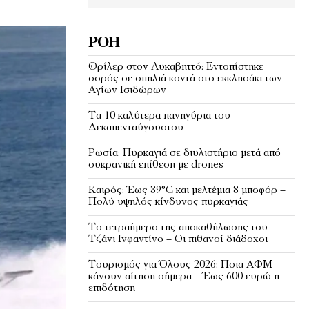
ΡΟΉ
Θρίλερ στον Λυκαβηττό: Εντοπίστηκε
σορός σε σπηλιά κοντά στο εκκλησάκι των
Αγίων Ισιδώρων
Τα 10 καλύτερα πανηγύρια του
Δεκαπενταύγουστου
Ρωσία: Πυρκαγιά σε διυλιστήριο μετά από
ουκρανική επίθεση με drones
Καιρός: Έως 39°C και μελτέμια 8 μποφόρ –
Πολύ υψηλός κίνδυνος πυρκαγιάς
Το τετραήμερο της αποκαθήλωσης του
Τζάνι Ινφαντίνο – Οι πιθανοί διάδοχοι
Τουρισμός για Όλους 2026: Ποια ΑΦΜ
κάνουν αίτηση σήμερα – Έως 600 ευρώ η
επιδότηση