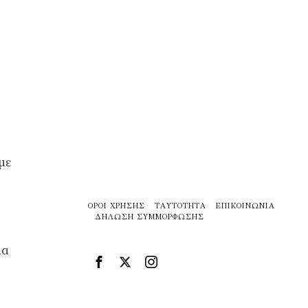
με
ΌΡΟΙ ΧΡΉΣΗΣ
ΤΑΥΤΌΤΗΤΑ
ΕΠΙΚΟΙΝΩΝΊΑ
ΔΉΛΩΣΗ ΣΥΜΜΌΡΦΩΣΗΣ
λα