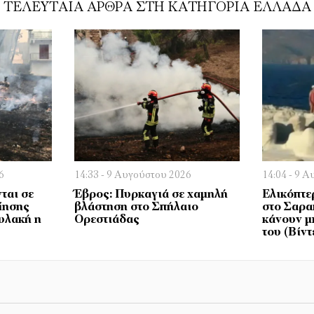
ΤΕΛΕΥΤΑΊΑ ΆΡΘΡΑ ΣΤΗ ΚΑΤΗΓΟΡΊΑ ΕΛΛΆΔΑ
6
14:33 - 9 Αυγούστου 2026
14:04 - 9 
ται σε
Έβρος: Πυρκαγιά σε χαμηλή
Ελικόπτε
ίησης
βλάστηση στο Σπήλαιο
στο Σαρα
υλακή η
Ορεστιάδας
κάνουν μ
του (Bίντ