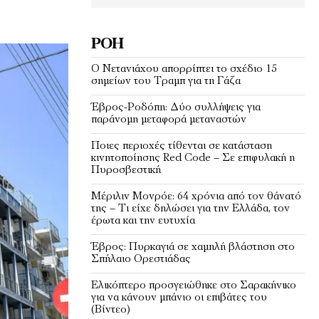
ΡΟΉ
Ο Νετανιάχου απορρίπτει το σχέδιο 15
σημείων του Τραμπ για τη Γάζα
Έβρος-Ροδόπη: Δύο συλλήψεις για
παράνομη μεταφορά μεταναστών
Ποιες περιοχές τίθενται σε κατάσταση
κινητοποίησης Red Code – Σε επιφυλακή η
Πυροσβεστική
Μέριλιν Μονρόε: 64 χρόνια από τον θάνατό
της – Τι είχε δηλώσει για την Ελλάδα, τον
έρωτα και την ευτυχία
Έβρος: Πυρκαγιά σε χαμηλή βλάστηση στο
Σπήλαιο Ορεστιάδας
Ελικόπτερο προσγειώθηκε στο Σαρακήνικο
για να κάνουν μπάνιο οι επιβάτες του
(Bίντεο)