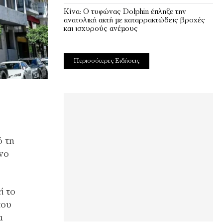
Κίνα: Ο τυφώνας Dolphin έπληξε την
ανατολική ακτή με καταρρακτώδεις βροχές
και ισχυρούς ανέμους
Περισσότερες Ειδήσεις
ό τη
νο
ί το
του
α