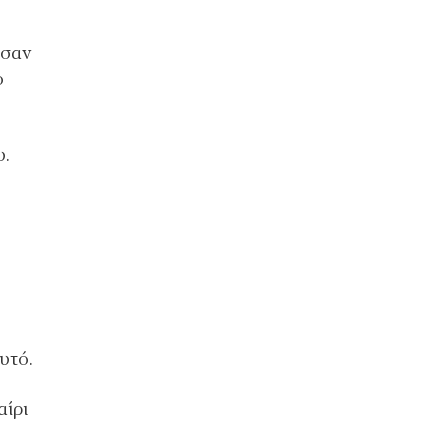
υσαν
ο
υ.
υτό.
αίρι