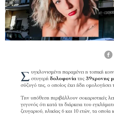
Σ
υγκλονισμένη παραμένει η τοπική κοι
στυγερή
δολοφονία
της
39χρονης
μ
σύζυγό της, ο οποίος έχει ήδη ομολογήσει 
Την υπόθεση περιβάλλουν σοκαριστικές λεπ
γεγονός ότι κατά τη διάρκεια του εγκλήματ
ζευγαριού, ηλικίας 6 και 10 ετών, τα οποί