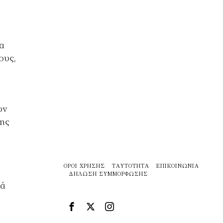
να
ους,
υν
νης
ΌΡΟΙ ΧΡΉΣΗΣ
ΤΑΥΤΌΤΗΤΑ
ΕΠΙΚΟΙΝΩΝΊΑ
ΔΉΛΩΣΗ ΣΥΜΜΌΡΦΩΣΗΣ
κά