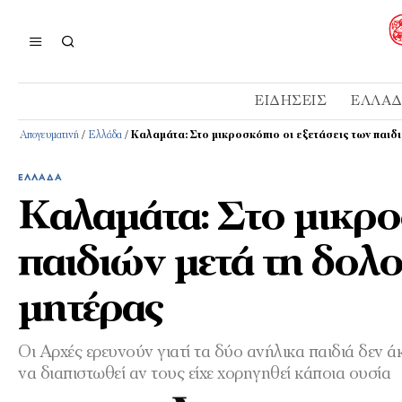
ΕΙΔΉΣΕΙΣ
ΕΛΛΆ
Απογευματινή
/
Ελλάδα
/
Καλαμάτα: Στο μικροσκόπιο οι εξετάσεις των παιδ
ΕΛΛΆΔΑ
Καλαμάτα: Στο μικροσ
παιδιών μετά τη δολ
μητέρας
Οι Αρχές ερευνούν γιατί τα δύο ανήλικα παιδιά δεν ά
να διαπιστωθεί αν τους είχε χορηγηθεί κάποια ουσία