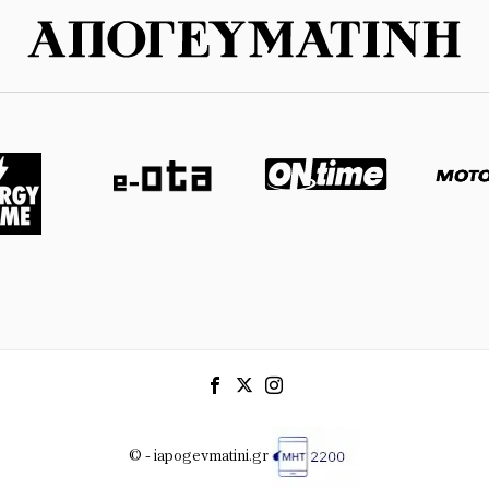
© - iapogevmatini.gr