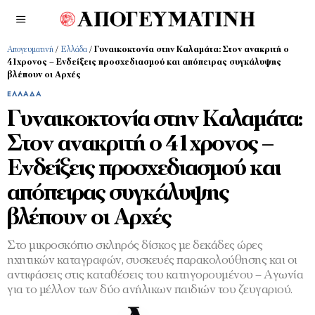
Απογευματινή
/
Ελλάδα
/
Γυναικοκτονία στην Καλαμάτα: Στον ανακριτή ο
41χρονος – Ενδείξεις προσχεδιασμού και απόπειρας συγκάλυψης
βλέπουν οι Αρχές
ΕΛΛΆΔΑ
Γυναικοκτονία στην Καλαμάτα:
Στον ανακριτή ο 41χρονος –
Ενδείξεις προσχεδιασμού και
απόπειρας συγκάλυψης
βλέπουν οι Αρχές
Στο μικροσκόπιο σκληρός δίσκος με δεκάδες ώρες
ηχητικών καταγραφών, συσκευές παρακολούθησης και οι
αντιφάσεις στις καταθέσεις του κατηγορουμένου – Αγωνία
για το μέλλον των δύο ανήλικων παιδιών του ζευγαριού.