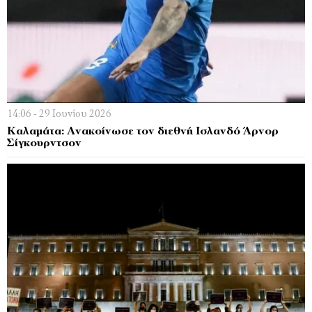
14:06 - 29 Ιουνίου 2026
Καλαμάτα: Ανακοίνωσε τον διεθνή Ισλανδό Άρνορ
Σίγκουρντσον