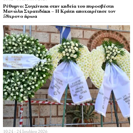
Ρέθυμνο: Συγκίνηση στην κηδεία του πυροσβέστη
Μανώλη Στρατιδάκη – Η Κρήτη αποχαιρέτησε τον
58χρονο ήρωα
10:24 - 24 Ιουλίου 2026