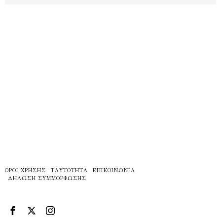
ΌΡΟΙ ΧΡΉΣΗΣ
ΤΑΥΤΌΤΗΤΑ
ΕΠΙΚΟΙΝΩΝΊΑ
ΔΉΛΩΣΗ ΣΥΜΜΌΡΦΩΣΗΣ