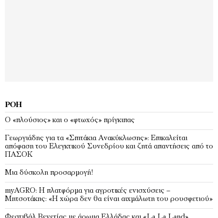
ΡΟΉ
Ο «πλούσιος» και ο «φτωχός» πρίγκιπας
Γεωργιάδης για τα «Σπιτάκια Ανακύκλωσης»: Επικαλείται
απόφαση του Ελεγκτικού Συνεδρίου και ζητά απαντήσεις από το
ΠΑΣΟΚ
Μια δύσκολη προσαρμογή!
myAGRO: Η πλατφόρμα για αγροτικές ενισχύσεις –
Μητσοτάκης: «Η χώρα δεν θα είναι αιχμάλωτη του ρουσφετιού»
Φεστιβάλ Βενετίας με άρωμα Ελλάδας και «La La Land»