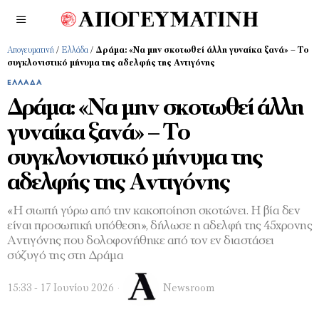
Απογευματινή
/
Ελλάδα
/
Δράμα: «Να μην σκοτωθεί άλλη γυναίκα ξανά» – Το
συγκλονιστικό μήνυμα της αδελφής της Αντιγόνης
ΕΛΛΆΔΑ
Δράμα: «Να μην σκοτωθεί άλλη
γυναίκα ξανά» – Το
συγκλονιστικό μήνυμα της
αδελφής της Αντιγόνης
«Η σιωπή γύρω από την κακοποίηση σκοτώνει. Η βία δεν
είναι προσωπική υπόθεση», δήλωσε η αδελφή της 45χρονης
Αντιγόνης που δολοφονήθηκε από τον εν διαστάσει
σύζυγό της στη Δράμα
15:33 - 17 Ιουνίου 2026
Newsroom