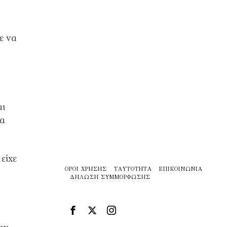
ε να
αι
να
είχε
ΌΡΟΙ ΧΡΉΣΗΣ
ΤΑΥΤΌΤΗΤΑ
ΕΠΙΚΟΙΝΩΝΊΑ
ΔΉΛΩΣΗ ΣΥΜΜΌΡΦΩΣΗΣ