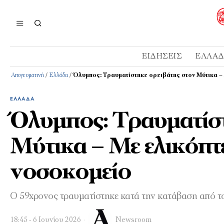
ΕΙΔΉΣΕΙΣ
ΕΛΛΆ
Απογευματινή
/
Ελλάδα
/
Όλυμπος: Τραυματίστηκε ορειβάτης στον Μύτικα –
ΕΛΛΆΔΑ
Όλυμπος: Τραυματίστ
Μύτικα – Με ελικόπτ
νοσοκομείο
Ο 59χρονος τραυματίστηκε κατά την κατάβαση από τ
18:45 - 6 Ιουνίου 2026
Newsroom