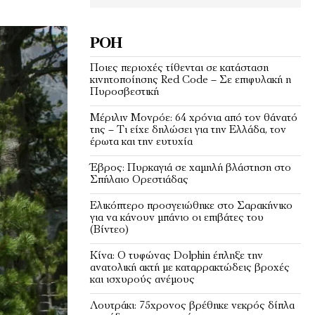
ΡΟΉ
Ποιες περιοχές τίθενται σε κατάσταση
κινητοποίησης Red Code – Σε επιφυλακή η
Πυροσβεστική
Μέριλιν Μονρόε: 64 χρόνια από τον θάνατό
της – Τι είχε δηλώσει για την Ελλάδα, τον
έρωτα και την ευτυχία
Έβρος: Πυρκαγιά σε χαμηλή βλάστηση στο
Σπήλαιο Ορεστιάδας
Ελικόπτερο προσγειώθηκε στο Σαρακήνικο
για να κάνουν μπάνιο οι επιβάτες του
(Bίντεο)
Κίνα: Ο τυφώνας Dolphin έπληξε την
ανατολική ακτή με καταρρακτώδεις βροχές
και ισχυρούς ανέμους
Λουτράκι: 75χρονος βρέθηκε νεκρός δίπλα