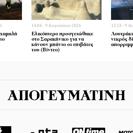
6
14:04 - 9 Αυγούστου 2026
13:13 - 9 
 χαμηλή
Ελικόπτερο προσγειώθηκε
Λουτράκι
ιο
στο Σαρακήνικο για να
νεκρός δ
κάνουν μπάνιο οι επιβάτες
απορριμ
του (Bίντεο)