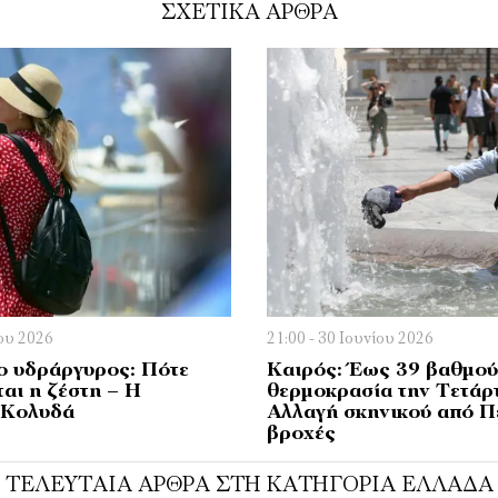
ΣΧΕΤΙΚΑ ΑΡΘΡΑ
ίου 2026
21:00 - 30 Ιουνίου 2026
 ο υδράργυρος: Πότε
Καιρός: Έως 39 βαθμού
αι η ζέστη – Η
θερμοκρασία την Τετάρ
 Κολυδά
Αλλαγή σκηνικού από Π
βροχές
ΤΕΛΕΥΤΑΊΑ ΆΡΘΡΑ ΣΤΗ ΚΑΤΗΓΟΡΊΑ ΕΛΛΆΔΑ