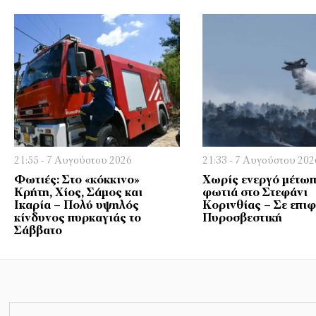
21:55 - 7 Αυγούστου 2026
21:33 - 7 Αυγούστου 202
Φωτιές: Στο «κόκκινο»
Χωρίς ενεργό μέτωπ
Κρήτη, Χίος, Σάμος και
φωτιά στο Στεφάνι
Ικαρία – Πολύ υψηλός
Κορινθίας – Σε επι
κίνδυνος πυρκαγιάς το
Πυροσβεστική
Σάββατο