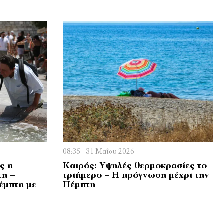
08:35 - 31 Μαΐου 2026
ς η
Καιρός: Υψηλές θερμοκρασίες το
τη –
τριήμερο – Η πρόγνωση μέχρι την
έμπτη με
Πέμπτη