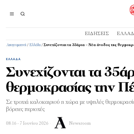
ΕΙΔΉΣΕΙΣ
ΕΛΛΆ
Απογευματινή
/
Ελλάδα
/
Συνεχίζονται τα 35άρια – Νέα άνοδος της θερμοκρ
ΕΛΛΆΔΑ
Συνεχίζονται τα 35άρ
θερμοκρασίας την Π
Σε τροχιά καλοκαιριού η χώρα με υψηλές θερμοκρασίες
βόρειες περιοχές
08:16 - 7 Ιουνίου 2026
Newsroom