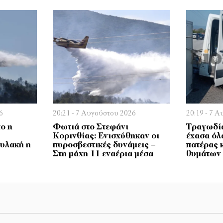
6
20:21 - 7 Αυγούστου 2026
20:19 - 7 
ο η
Φωτιά στο Στεφάνι
Τραγωδία
Κορινθίας: Ενισχύθηκαν οι
έχασα όλ
φυλακή η
πυροσβεστικές δυνάμεις –
πατέρας 
Στη μάχη 11 εναέρια μέσα
θυμάτων