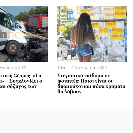
Αυγούστου 2026
18:43 - 7 Αυγούστου 2026
 στις Σέρρες: «Τα
Στεγαστικό επίδομα σε
α» – Συγκλονίζει ο
φοιτητές: Ποιοι είναι οι
και σύζυγος των
δικαιούχοι και πόσα χρήματα
θα λάβουν