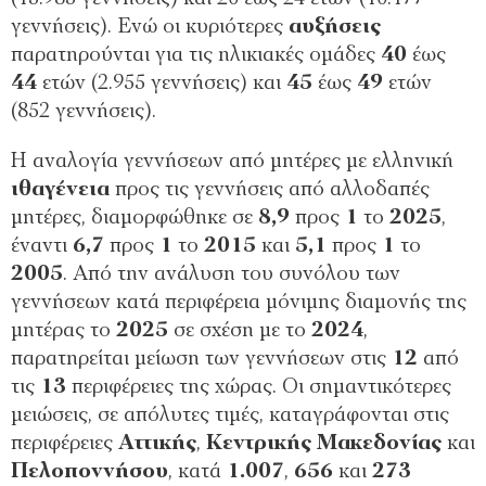
γεννήσεις). Ενώ οι κυριότερες
αυξήσεις
παρατηρούνται για τις ηλικιακές ομάδες
40
έως
44
ετών (2.955 γεννήσεις) και
45
έως
49
ετών
(852 γεννήσεις).
Η αναλογία γεννήσεων από μητέρες με ελληνική
ιθαγένεια
προς τις γεννήσεις από αλλοδαπές
μητέρες, διαμορφώθηκε σε
8,9
προς
1
το
2025
,
έναντι
6,7
προς
1
το
2015
και
5,1
προς
1
το
2005
. Από την ανάλυση του συνόλου των
γεννήσεων κατά περιφέρεια μόνιμης διαμονής της
μητέρας το
2025
σε σχέση με το
2024
,
παρατηρείται μείωση των γεννήσεων στις
12
από
τις
13
περιφέρειες της χώρας. Οι σημαντικότερες
μειώσεις, σε απόλυτες τιμές, καταγράφονται στις
περιφέρειες
Αττικής
,
Κεντρικής Μακεδονίας
και
Πελοποννήσου
, κατά
1.007
,
656
και
273