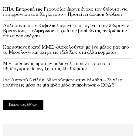
ΗΠΑ: Επιτροπή της Γερουσίας έκρινε ένοχο τον Φάουτσι για
περιφρόνηση του Κογκρέσου – Προτείνει άσκηση διώξεων
Δολοφονία στην Κυψέλη: Συγκινεί η οικογένεια της 38χρονης
Βρετανίδας – «Αφιέρωσε τη ζωή της βοηθώντας ανθρώπους
που είχαν ανάγκη»
Καρυστιανού κατά ΜΜΕ: «Ασχολούνται με ένα μέλος μας από
το Μεσολόγγι και όχι με τις εξελίξεις στα άλλα κόμματα»
Μίνι καύσωνας προ των πυλών: Σε ποιες περιοχές ο
υδράργυρος θα αγγίξει τους 40 βαθμούς
Ιός Δυτικού Νείλου: 65 κρούσματα στην Ελλάδα – 23 νέες
μολύνσεις μέσα σε μία εβδομάδα ανακοίνωσε ο ΕΟΔΥ
Περισσότερες Ειδήσεις