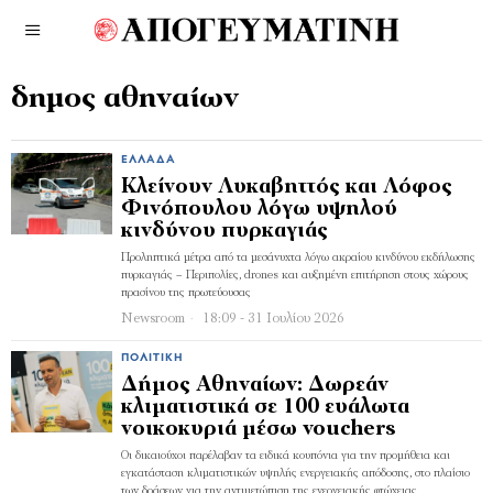
δημος αθηναίων
ΕΛΛΆΔΑ
Κλείνουν Λυκαβηττός και Λόφος
Φινόπουλου λόγω υψηλού
κινδύνου πυρκαγιάς
Προληπτικά μέτρα από τα μεσάνυχτα λόγω ακραίου κινδύνου εκδήλωσης
πυρκαγιάς – Περιπολίες, drones και αυξημένη επιτήρηση στους χώρους
πρασίνου της πρωτεύουσας
Newsroom
18:09 - 31 Ιουλίου 2026
ΠΟΛΙΤΙΚΉ
Δήμος Αθηναίων: Δωρεάν
κλιματιστικά σε 100 ευάλωτα
νοικοκυριά μέσω vouchers
Οι δικαιούχοι παρέλαβαν τα ειδικά κουπόνια για την προμήθεια και
εγκατάσταση κλιματιστικών υψηλής ενεργειακής απόδοσης, στο πλαίσιο
των δράσεων για την αντιμετώπιση της ενεργειακής φτώχειας