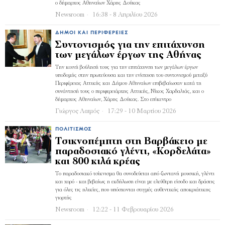
ο δήμαρχος Αθηναίων Χάρης Δούκας
Newsroom
16:38 - 8 Απριλίου 2026
ΔΉΜΟΙ ΚΑΙ ΠΕΡΙΦΈΡΕΙΕΣ
Συντονισμός για την επιτάχυνση
των μεγάλων έργων της Αθήνας
Την κοινή βούλησή τους για την επιτάχυνση των μεγάλων έργων
υποδομής στην πρωτεύουσα και την ενίσχυση του συντονισμού μεταξύ
Περιφέρειας Αττικής και Δήμου Αθηναίων επιβεβαίωσαν κατά τη
συνάντησή τους ο περιφερειάρχης Αττικής, Νίκος Χαρδαλιάς, και ο
δήμαρχος Αθηναίων, Χάρης Δούκας. Στο επίκεντρο
Γιώργος Λαιμός
17:29 - 10 Μαρτίου 2026
ΠΟΛΙΤΙΣΜΌΣ
Τσικνοπέμπτη στη Βαρβάκειο με
παραδοσιακό γλέντι, «Κορδελάτα»
και 800 κιλά κρέας
Το παραδοσιακό τσίκνισμα θα συνοδεύεται από ζωντανή μουσική, γλέντι
και χορό - και βεβαίως η εκδήλωση είναι με ελεύθερη είσοδο και δράσεις
για όλες τις ηλικίες, που υπόσχονται στιγμές αυθεντικής αποκριάτικης
γιορτής
Newsroom
12:22 - 11 Φεβρουαρίου 2026