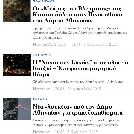
ΠΟΛΙΤΙΣΜΌΣ
Οι «Μνήμες του Βλέμματος» της
Κτιστοπούλου στην Πινακοθήκη
του Δήμου Αθηναίων
Πραγματοποιείται με την υποστήριξη του Οργανισμού Πολιτισμού,
Αθλητισμού και Νεολαίας Δήμου Αθηναίων κι αποτελεί πανόραμα της
τέχνης της εικαστικού
Ντονατέλλα Αδάμου
18:54 - 3 Φεβρουαρίου 2026
LIFE STYLE
Η “Νύχτα των Ευχών” στην πλατεία
Κοτζιά – Ένα φαντασμαγορικό
θέαμα
Χιλιάδες φαναράκια φωτίζουν τώρα τον Αττικό ουρανό - Δείτε βίντεο
Newsroom
20:36 - 26 Δεκεμβρίου 2025
ΕΛΛΆΔΑ
Νέα «λουκέτα» από τον Δήμο
Αθηναίων για τραπεζοκαθίσματα
Σφραγίζονται 13 καταστήματα εστίασης για έως και 10 ημέρες –
Δούκας: «Εφαρμόζουμε αυστηρά τους κανόνες, χωρίς εξαιρέσεις»
Newsroom
10:32 - 7 Νοεμβρίου 2025