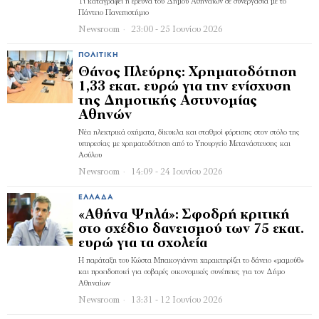
Τι καταγράφει η έρευνα του Δήμου Αθηναίων σε συνεργασία με το
Πάντειο Πανεπιστήμιο
Newsroom
23:00 - 25 Ιουνίου 2026
ΠΟΛΙΤΙΚΉ
Θάνος Πλεύρης: Χρηματοδότηση
1,33 εκατ. ευρώ για την ενίσχυση
της Δημοτικής Αστυνομίας
Αθηνών
Νέα ηλεκτρικά οχήματα, δίκυκλα και σταθμοί φόρτισης στον στόλο της
υπηρεσίας με χρηματοδότηση από το Υπουργείο Μετανάστευσης και
Ασύλου
Newsroom
14:09 - 24 Ιουνίου 2026
ΕΛΛΆΔΑ
«Αθήνα Ψηλά»: Σφοδρή κριτική
στο σχέδιο δανεισμού των 75 εκατ.
ευρώ για τα σχολεία
Η παράταξη του Κώστα Μπακογιάννη χαρακτηρίζει το δάνειο «μαμούθ»
και προειδοποιεί για σοβαρές οικονομικές συνέπειες για τον Δήμο
Αθηναίων
Newsroom
13:31 - 12 Ιουνίου 2026