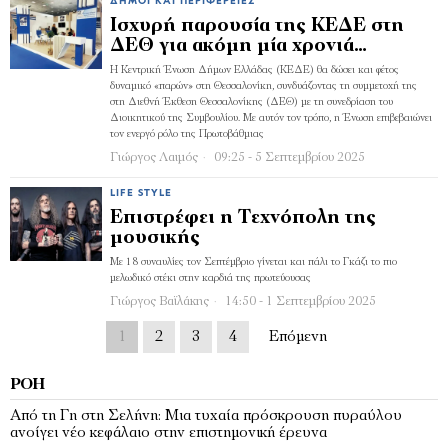
ΔΉΜΟΙ ΚΑΙ ΠΕΡΙΦΈΡΕΙΕΣ
Ισχυρή παρουσία της ΚΕΔΕ στη
ΔΕΘ για ακόμη μία χρονιά…
Η Κεντρική Ένωση Δήμων Ελλάδας (ΚΕΔΕ) θα δώσει και φέτος
δυναμικό «παρών» στη Θεσσαλονίκη, συνδυάζοντας τη συμμετοχή της
στη Διεθνή Έκθεση Θεσσαλονίκης (ΔΕΘ) με τη συνεδρίαση του
Διοικητικού της Συμβουλίου. Με αυτόν τον τρόπο, η Ένωση επιβεβαιώνει
τον ενεργό ρόλο της Πρωτοβάθμιας
Γιώργος Λαιμός
09:25 - 5 Σεπτεμβρίου 2025
LIFE STYLE
Επιστρέφει η Τεχνόπολη της
μουσικής
Με 18 συναυλίες τον Σεπτέμβριο γίνεται και πάλι το Γκάζι το πιο
μελωδικό στέκι στην καρδιά της πρωτεύουσας
Γιώργος Βαϊλάκης
14:50 - 1 Σεπτεμβρίου 2025
1
2
3
4
Επόμενη
ΡΟΉ
Από τη Γη στη Σελήνη: Μια τυχαία πρόσκρουση πυραύλου
ανοίγει νέο κεφάλαιο στην επιστημονική έρευνα