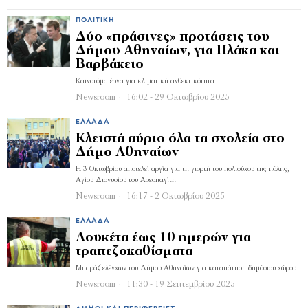
ΠΟΛΙΤΙΚΉ
Δύο «πράσινες» προτάσεις του
Δήμου Αθηναίων, για Πλάκα και
Βαρβάκειο
Καινοτόμα έργα για κλιματική ανθεκτικότητα
Newsroom
16:02 - 29 Οκτωβρίου 2025
ΕΛΛΆΔΑ
Κλειστά αύριο όλα τα σχολεία στο
Δήμο Αθηναίων
Η 3 Οκτωβρίου αποτελεί αργία για τη γιορτή του πολιούχου της πόλης,
Αγίου Διονυσίου του Αρεοπαγίτη
Newsroom
16:17 - 2 Οκτωβρίου 2025
ΕΛΛΆΔΑ
Λουκέτα έως 10 ημερών για
τραπεζοκαθίσματα
Μπαράζ ελέγχων του Δήμου Αθηναίων για καταπάτηση δημόσιου χώρου
Newsroom
11:30 - 19 Σεπτεμβρίου 2025