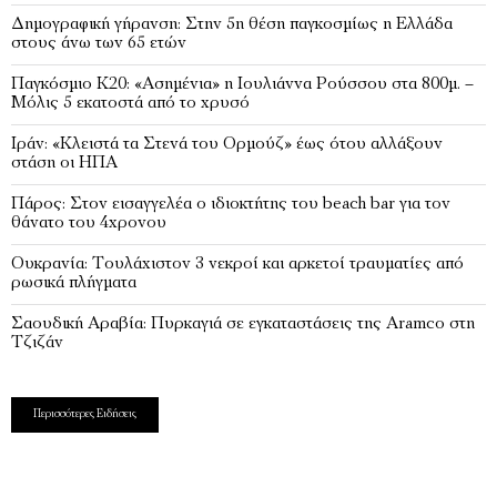
Δημογραφική γήρανση: Στην 5η θέση παγκοσμίως η Ελλάδα
στους άνω των 65 ετών
Παγκόσμιο Κ20: «Ασημένια» η Ιουλιάννα Ρούσσου στα 800μ. –
Μόλις 5 εκατοστά από το χρυσό
Ιράν: «Κλειστά τα Στενά του Ορμούζ» έως ότου αλλάξουν
στάση οι ΗΠΑ
Πάρος: Στον εισαγγελέα ο ιδιοκτήτης του beach bar για τον
θάνατο του 4χρονου
Ουκρανία: Τουλάχιστον 3 νεκροί και αρκετοί τραυματίες από
ρωσικά πλήγματα
Σαουδική Αραβία: Πυρκαγιά σε εγκαταστάσεις της Aramco στη
Τζιζάν
Περισσότερες Ειδήσεις