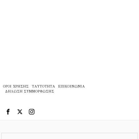
ΌΡΟΙ ΧΡΉΣΗΣ
ΤΑΥΤΌΤΗΤΑ
ΕΠΙΚΟΙΝΩΝΊΑ
ΔΉΛΩΣΗ ΣΥΜΜΌΡΦΩΣΗΣ