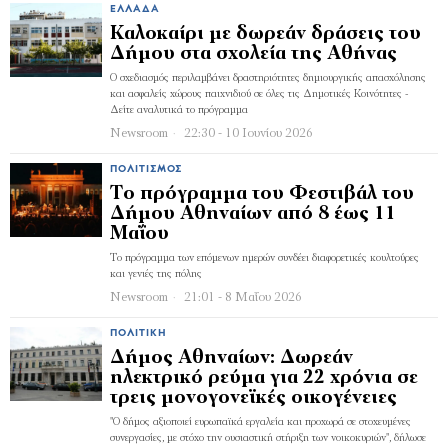
ΕΛΛΆΔΑ
Καλοκαίρι με δωρεάν δράσεις του
Δήμου στα σχολεία της Αθήνας
Ο σχεδιασμός περιλαμβάνει δραστηριότητες δημιουργικής απασχόλησης
και ασφαλείς χώρους παιχνιδιού σε όλες τις Δημοτικές Κοινότητες -
Δείτε αναλυτικά το πρόγραμμα
Newsroom
22:30 - 10 Ιουνίου 2026
ΠΟΛΙΤΙΣΜΌΣ
Το πρόγραμμα του Φεστιβάλ του
Δήμου Αθηναίων από 8 έως 11
Μαΐου
Το πρόγραμμα των επόμενων ημερών συνδέει διαφορετικές κουλτούρες
και γενιές της πόλης
Newsroom
21:01 - 8 Μαΐου 2026
ΠΟΛΙΤΙΚΉ
Δήμος Αθηναίων: Δωρεάν
ηλεκτρικό ρεύμα για 22 χρόνια σε
τρεις μονογονεϊκές οικογένειες
"Ο δήμος αξιοποιεί ευρωπαϊκά εργαλεία και προχωρά σε στοχευμένες
συνεργασίες, με στόχο την ουσιαστική στήριξη των νοικοκυριών", δήλωσε