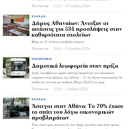
Newsroom
12:12 - 30 Ιουλίου 2026
ΕΛΛΆΔΑ
Δήμος Αθηναίων: Άνοιξαν οι
αιτήσεις για 534 προσλήψεις στην
καθαριότητα σχολείων
Μέχρι τις 23 Ιουλίου η υποβολή αιτήσεων
Newsroom
20:45 - 10 Ιουλίου 2026
ΟΙΚΟΝΟΜΊΑ
Δημοτικά λεωφορεία στην πρίζα
Αρχές Οκτωβρίου τα πρώτα πιλοτικά δροµολόγια των ηλεκτρικών
οχηµάτων στους δρόµους της Αθήνας – Το νέο δίκτυο συγκοινωνίας θα
συνδέει τις γειτονιές µε σταθµούς Μετρό, ΗΣΑΠ και τραµ
Newsroom
22:14 - 7 Ιουλίου 2026
ΕΛΛΆΔΑ
Άστεγοι στην Αθήνα: Το 70% έχασε
το σπίτι του λόγω οικονομικών
προβλημάτων
Ένας στους τρεις άστεγους ζει στον δρόμο για πάνω από πέντε χρόνια -