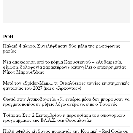
ΡΟΉ
Παλαιό Φάληρο: Συνελήφθησαν δύο μέλη της ρωσόφωνης
μαφίας
Νέα αποχώρηση από το κόμμα Καρυστιανού – «Αυθαιρεσία,
φίμωση, δολοφονία χαρακτήρων», καταγγέλει ο επιχειρηματίας
Νίκος Μπρουτζάκης
Μετά τον «Spider-Man»… τι; Oι καλύτερες ταινίες επιστημονικής
φαντασίας του 2027 (και ο «Άρχοντας»)
Φωτιά στην Αττικοβοιωτία: «51 εναέρια μέσα δεν μπορούσαν να
πραγματοποιήσουν ρίψεις λόγω ανέμων», είπε ο Τουρνάς
Τσίπρας: Στις 2 Σεπτεμβρίου η παρουσίαση του οικονομικού
προγράμματος της ΕΛ.Α.Σ. στη Θεσσαλονίκη
Πολύ υψηλός κίνδυνος πυρκαγιάς την Κυριακή – Red Code σε