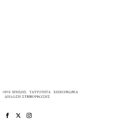
ΌΡΟΙ ΧΡΉΣΗΣ
ΤΑΥΤΌΤΗΤΑ
ΕΠΙΚΟΙΝΩΝΊΑ
ΔΉΛΩΣΗ ΣΥΜΜΌΡΦΩΣΗΣ