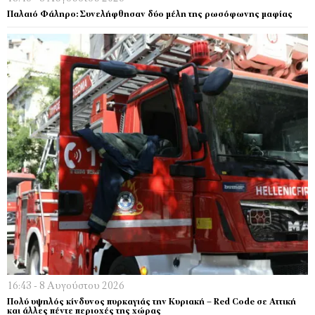
Παλαιό Φάληρο: Συνελήφθησαν δύο μέλη της ρωσόφωνης μαφίας
16:43 - 8 Αυγούστου 2026
Πολύ υψηλός κίνδυνος πυρκαγιάς την Κυριακή – Red Code σε Αττική
και άλλες πέντε περιοχές της χώρας