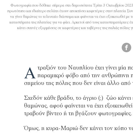
Φωτογραφία που δόθηκε σήμερα στη δημοσιότητα Τρίτη 3 Οκτωβρίου 2023 κ
πρωτότυπο και ιδιαίτερο πελάτη έχουν αποκτήσει καφετέριες στην πλατεία Συ
να γίνει θαμώνας το τελευταίο διάστημα και φαίνεται να έχει εξοικειωθεί μ
καταστήματα της πλατείας για να φάει. Αρκετοί από τους καταστηματάρχες έχο
κάνει συχνές εξορμήσεις σε καφετέριες και ταβέρνες της παλιάς
Α
τραξιόν του Ναυπλίου έχει γίνει μία 
παραμικρό φόβο από την ανθρώπινη πα
σημείου της πόλης που δεν είναι άλλο από
Σχεδόν κάθε βράδυ, το άγριο (;) ζώο κάνει 
θαμώνας, αφού φαίνεται να έχει εξοικειωθεί 
τραβούν βίντεο ή τη βγάζουν φωτογραφίες.
Όμως, η κυρα-Μαριώ δεν κάνει τον κόπο να