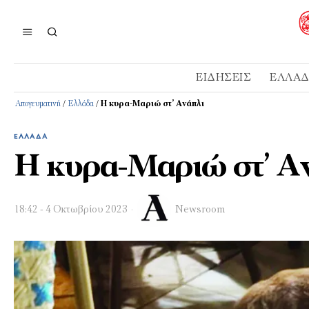
ΕΙΔΉΣΕΙΣ
ΕΛΛΆ
Απογευματινή
/
Ελλάδα
/
Η κυρα-Μαριώ στ’ Ανάπλι
ΕΛΛΆΔΑ
Η κυρα-Μαριώ στ’ Α
18:42 - 4 Οκτωβρίου 2023
Newsroom