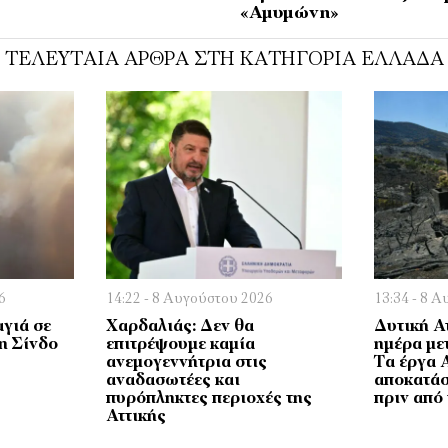
«Αμυμώνη»
ΤΕΛΕΥΤΑΊΑ ΆΡΘΡΑ ΣΤΗ ΚΑΤΗΓΟΡΊΑ ΕΛΛΆΔΑ
6
14:22 - 8 Αυγούστου 2026
13:34 - 8 
γιά σε
Χαρδαλιάς: Δεν θα
Δυτική Α
η Σίνδο
επιτρέψουμε καμία
ημέρα μετ
ανεμογεννήτρια στις
Τα έργα A
αναδασωτέες και
αποκατάσ
πυρόπληκτες περιοχές της
πριν από 
Αττικής