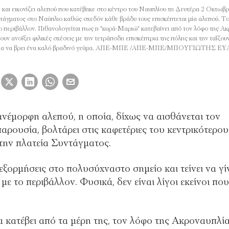
αι εικονίζει αλεπού που κατέβηκε στο κέντρο του Ναυπλίου τη Δευτέρα 2 Οκτωβρ
ντάγματος στο Ναύπλιο καθώς σχεδόν κάθε βράδυ τους επισκέπτεται μία αλεπού. Το 
ε το περιβάλλον. Πιθανολογείται πως η "κυρά-Μαριώ" κατεβαίνει από τον λόφο της Α
υν ανοίξει φιλικές σχέσεις με την τετράποδη επισκέπτρια της πόλης και την ταΐζου
 πόλης για να βρει ένα καλό βραδινό γεύμα. ΑΠΕ-ΜΠΕ /ΑΠΕ-ΜΠΕ/ΜΠΟΥΓΙΩΤΗΣ
πανέμορφη αλεπού, η οποία, δίχως να αισθάνεται τον
ρουσία, βολτάρει στις καφετέριες του κεντρικότερου
 την πλατεία Συντάγματος.
εξορμήσεις στο πολυσύχναστο σημείο και τείνει να γί
με το περιβάλλον. Φυσικά, δεν είναι λίγοι εκείνοι πο
 κατέβει από τα μέρη της, τον λόφο της Ακροναυπλία