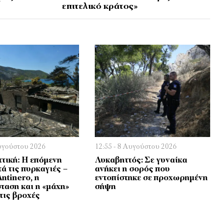
επιτελικό κράτος»
Αυγούστου 2026
12:55 - 8 Αυγούστου 2026
ττική: Η επόμενη
Λυκαβηττός: Σε γυναίκα
ά τις πυρκαγιές –
ανήκει η σορός που
ntinero, η
εντοπίστηκε σε προχωρημένη
ταση και η «μάχη»
σήψη
τις βροχές