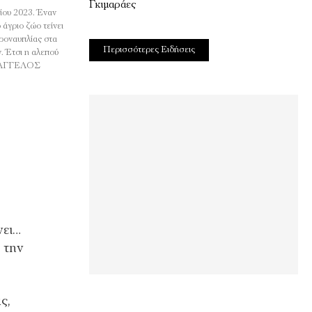
Γκιμαράες
ίου 2023. Έναν
άγριο ζώο τείνει
κροναυπλίας στα
Περισσότερες Ειδήσεις
ν. Έτσι η αλεπού
 ΕΥΑΓΓΕΛΟΣ
νει…
υ την
ς,