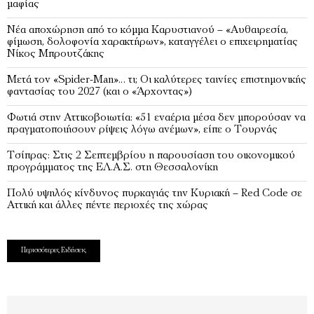
μαφίας
Νέα αποχώρηση από το κόμμα Καρυστιανού – «Αυθαιρεσία,
φίμωση, δολοφονία χαρακτήρων», καταγγέλει ο επιχειρηματίας
Νίκος Μπρουτζάκης
Μετά τον «Spider-Man»… τι; Oι καλύτερες ταινίες επιστημονικής
φαντασίας του 2027 (και ο «Άρχοντας»)
Φωτιά στην Αττικοβοιωτία: «51 εναέρια μέσα δεν μπορούσαν να
πραγματοποιήσουν ρίψεις λόγω ανέμων», είπε ο Τουρνάς
Τσίπρας: Στις 2 Σεπτεμβρίου η παρουσίαση του οικονομικού
προγράμματος της ΕΛ.Α.Σ. στη Θεσσαλονίκη
Πολύ υψηλός κίνδυνος πυρκαγιάς την Κυριακή – Red Code σε
Αττική και άλλες πέντε περιοχές της χώρας
Περισσότερες Ειδήσεις