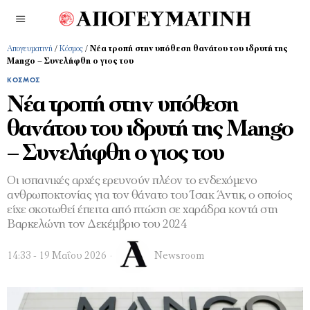
Απογευματινή
/
Κόσμος
/
Νέα τροπή στην υπόθεση θανάτου του ιδρυτή της
Mango – Συνελήφθη ο γιος του
ΚΌΣΜΟΣ
Νέα τροπή στην υπόθεση
θανάτου του ιδρυτή της Mango
– Συνελήφθη ο γιος του
Οι ισπανικές αρχές ερευνούν πλέον το ενδεχόμενο
ανθρωποκτονίας για τον θάνατο του Ίσακ Άντικ, ο οποίος
είχε σκοτωθεί έπειτα από πτώση σε χαράδρα κοντά στη
Βαρκελώνη τον Δεκέμβριο του 2024
14:33 - 19 Μαΐου 2026
Newsroom