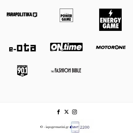
© - iapogevmatini.gr