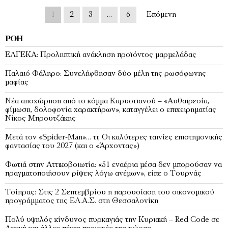
1
2
3
…
6
Επόμενη
ΡΟΉ
ΕΛΓΕΚΑ: Προληπτική ανάκληση προϊόντος μαρμελάδας
Παλαιό Φάληρο: Συνελήφθησαν δύο μέλη της ρωσόφωνης
μαφίας
Νέα αποχώρηση από το κόμμα Καρυστιανού – «Αυθαιρεσία,
φίμωση, δολοφονία χαρακτήρων», καταγγέλει ο επιχειρηματίας
Νίκος Μπρουτζάκης
Μετά τον «Spider-Man»… τι; Oι καλύτερες ταινίες επιστημονικής
φαντασίας του 2027 (και ο «Άρχοντας»)
Φωτιά στην Αττικοβοιωτία: «51 εναέρια μέσα δεν μπορούσαν να
πραγματοποιήσουν ρίψεις λόγω ανέμων», είπε ο Τουρνάς
Τσίπρας: Στις 2 Σεπτεμβρίου η παρουσίαση του οικονομικού
προγράμματος της ΕΛ.Α.Σ. στη Θεσσαλονίκη
Πολύ υψηλός κίνδυνος πυρκαγιάς την Κυριακή – Red Code σε