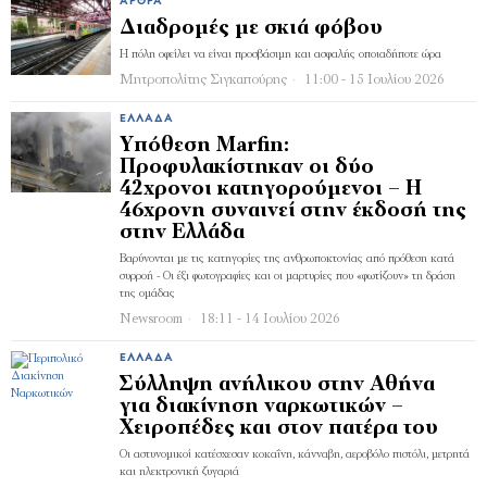
ΆΡΘΡΑ
Διαδρομές με σκιά φόβου
Η πόλη οφείλει να είναι προσβάσιμη και ασφαλής οποιαδήποτε ώρα
Μητροπολίτης Σιγκαπούρης
11:00 - 15 Ιουλίου 2026
ΕΛΛΆΔΑ
Υπόθεση Marfin:
Προφυλακίστηκαν οι δύο
42χρονοι κατηγορούμενοι – Η
46χρονη συναινεί στην έκδοσή της
στην Ελλάδα
Βαρύνονται με τις κατηγορίες της ανθρωποκτονίας από πρόθεση κατά
συρροή - Οι έξι φωτογραφίες και οι μαρτυρίες που «φωτίζουν» τη δράση
της ομάδας
Newsroom
18:11 - 14 Ιουλίου 2026
ΕΛΛΆΔΑ
Σύλληψη ανήλικου στην Αθήνα
για διακίνηση ναρκωτικών –
Χειροπέδες και στον πατέρα του
Οι αστυνομικοί κατέσχεσαν κοκαΐνη, κάνναβη, αεροβόλο πιστόλι, μετρητά
και ηλεκτρονική ζυγαριά