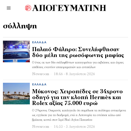
σύλληψη
ΕΛΛΆΔΑ
Παλαιό Φάληρο: Συνελήφθησαν
δύο μέλη της ρωσόφωνης μαφίας
Ο ένας εκ των δύο συλληφθέντων κατηγορείται για εκβιάσεις και άγριες
επιθέσεις εναντίον επιχειρηματιών και αντιπάλων
Newsroom
18:46 - 8 Αυγούστου 2026
ΕΛΛΆΔΑ
Μύκονος: Χειροπέδες σε 34χρονο
οδηγό για την κλοπή Hermès και
Rolex αξίας 75.000 ευρώ
Ο 29χρονος Ουκρανός κατήγγειλε ότι παρέδωσε τα πολύτιμα αντικείμενα
ως εγγύηση για τη διαδρομή, ενώ η Αστυνομία τα εντόπισε κάτω από
βράχους κοντά στον Ιερό Ναό Αγίου Παταπίου
Newsroom
14:55 - 5 Αυγούστου 2026