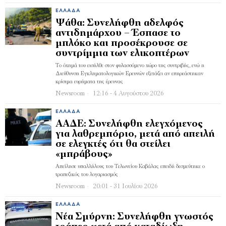
ΕΛΛΆΔΑ
Ψάθα: Συνελήφθη αδελφός
αντιδημάρχου – Έσπασε το
μπλόκο και προσέκρουσε σε
συντρίμμια των ελικοπτέρων
Το όχημά του εισήλθε στον φυλασσόμενο χώρο της συντριβής, ενώ η
Διεύθυνση Εγκληματολογικών Ερευνών εξετάζει αν επηρεάστηκαν
κρίσιμα ευρήματα της έρευνας
Newsroom
12:16 - 4 Αυγούστου 2026
ΕΛΛΆΔΑ
ΑΑΔΕ: Συνελήφθη ελεγχόμενος
για λαθρεμπόριο, μετά από απειλή
σε ελεγκτές ότι θα στείλει
«μπράβους»
Απείλησε υπαλλήλους του Τελωνείου Καβάλας επειδή δεσμεύτηκε ο
τραπεζικός του λογαριασμός
Newsroom
20:01 - 31 Ιουλίου 2026
ΕΛΛΆΔΑ
Νέα Σμύρνη: Συνελήφθη γνωστός