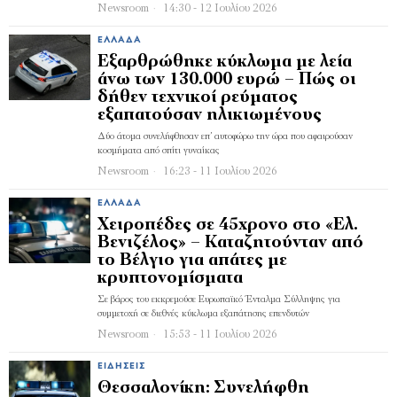
Newsroom
14:30 - 12 Ιουλίου 2026
ΕΛΛΆΔΑ
Εξαρθρώθηκε κύκλωμα με λεία
άνω των 130.000 ευρώ – Πώς οι
δήθεν τεχνικοί ρεύματος
εξαπατούσαν ηλικιωμένους
Δύο άτομα συνελήφθησαν επ’ αυτοφώρω την ώρα που αφαιρούσαν
κοσμήματα από σπίτι γυναίκας
Newsroom
16:23 - 11 Ιουλίου 2026
ΕΛΛΆΔΑ
Χειροπέδες σε 45χρονο στο «Ελ.
Βενιζέλος» – Καταζητούνταν από
το Βέλγιο για απάτες με
κρυπτονομίσματα
Σε βάρος του εκκρεμούσε Ευρωπαϊκό Ένταλμα Σύλληψης για
συμμετοχή σε διεθνές κύκλωμα εξαπάτησης επενδυτών
Newsroom
15:53 - 11 Ιουλίου 2026
ΕΙΔΉΣΕΙΣ
Θεσσαλονίκη: Συνελήφθη