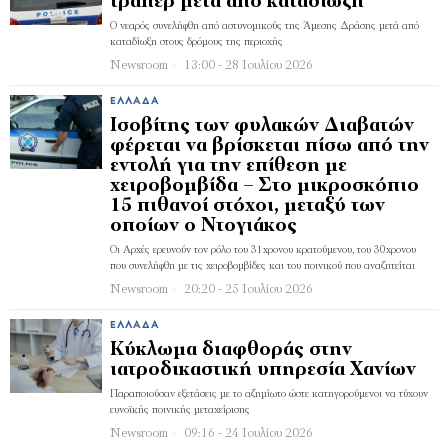
τράπερ μετά από καταδίωξη
Ο νεαρός συνελήφθη από αστυνομικούς της Άμεσης Δράσης μετά από
καταδίωξη στους δρόμους της περιοχής
Newsroom
13:00 - 28 Ιουλίου 2026
ΕΛΛΆΔΑ
Ισοβίτης των φυλακών Διαβατών
φέρεται να βρίσκεται πίσω από την
εντολή για την επίθεση με
χειροβομβίδα – Στο μικροσκόπιο
15 πιθανοί στόχοι, μεταξύ των
οποίων ο Ντογιάκος
Οι Αρχές ερευνούν τον ρόλο του 31χρονου κρατούμενου, του 30χρονου
που συνελήφθη με τις χειροβομβίδες και του ποινικού που αναζητείται
Newsroom
20:20 - 25 Ιουλίου 2026
ΕΛΛΆΔΑ
Κύκλωμα διαφθοράς στην
ιατροδικαστική υπηρεσία Χανίων
Παραποιούσαν εξετάσεις με το αζημίωτο ώστε κατηγορούμενοι να τύχουν
ευνοϊκής ποινικής μεταχείρισης
Newsroom
09:16 - 24 Ιουλίου 2026