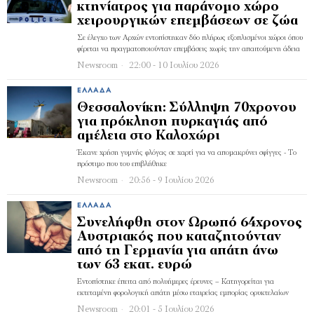
κτηνίατρος για παράνομο χώρο
χειρουργικών επεμβάσεων σε ζώα
Σε έλεγχο των Αρχών εντοπίστηκαν δύο πλήρως εξοπλισμένοι χώροι όπου
φέρεται να πραγματοποιούνταν επεμβάσεις χωρίς την απαιτούμενη άδεια
Newsroom
22:00 - 10 Ιουλίου 2026
ΕΛΛΆΔΑ
Θεσσαλονίκη: Σύλληψη 70χρονου
για πρόκληση πυρκαγιάς από
αμέλεια στο Καλοχώρι
Έκανε χρήση γυμνής φλόγας σε χαρτί για να απομακρύνει σφίγγες - Το
πρόστιμο που του επιβλήθηκε
Newsroom
20:56 - 9 Ιουλίου 2026
ΕΛΛΆΔΑ
Συνελήφθη στον Ωρωπό 64χρονος
Αυστριακός που καταζητούνταν
από τη Γερμανία για απάτη άνω
των 63 εκατ. ευρώ
Εντοπίστηκε έπειτα από πολυήμερες έρευνες – Κατηγορείται για
εκτεταμένη φορολογική απάτη μέσω εταιρείας εμπορίας ορυκτελαίων
Newsroom
20:01 - 5 Ιουλίου 2026