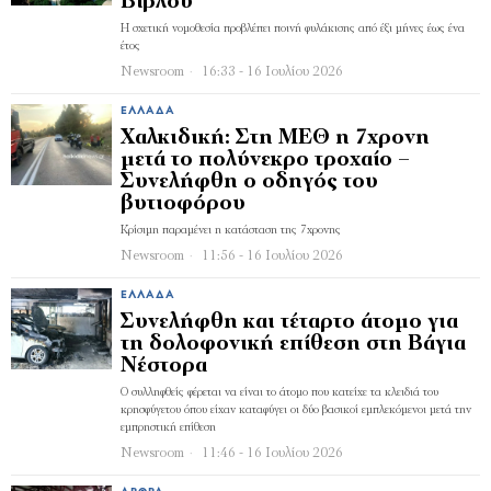
Βίβλου
Η σχετική νομοθεσία προβλέπει ποινή φυλάκισης από έξι μήνες έως ένα
έτος
Newsroom
16:33 - 16 Ιουλίου 2026
ΕΛΛΆΔΑ
Χαλκιδική: Στη ΜΕΘ η 7χρονη
μετά το πολύνεκρο τροχαίο –
Συνελήφθη ο οδηγός του
βυτιοφόρου
Κρίσιμη παραμένει η κατάσταση της 7χρονης
Newsroom
11:56 - 16 Ιουλίου 2026
ΕΛΛΆΔΑ
Συνελήφθη και τέταρτο άτομο για
τη δολοφονική επίθεση στη Βάγια
Νέστορα
Ο συλληφθείς φέρεται να είναι το άτομο που κατείχε τα κλειδιά του
κρησφύγετου όπου είχαν καταφύγει οι δύο βασικοί εμπλεκόμενοι μετά την
εμπρηστική επίθεση
Newsroom
11:46 - 16 Ιουλίου 2026