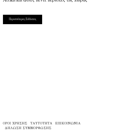
Αττική και άλλες πέντε περιοχές της χώρας
Περισσότερες Ειδήσεις
ΌΡΟΙ ΧΡΉΣΗΣ
ΤΑΥΤΌΤΗΤΑ
ΕΠΙΚΟΙΝΩΝΊΑ
ΔΉΛΩΣΗ ΣΥΜΜΌΡΦΩΣΗΣ