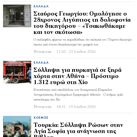
ΕΛΛΆΔΑ
Σταύρος Γεωργίου: Ομολόγησε ο
28χρονος Αιγύπτιος τη δολοφονία
του δικηγόρου – «Τσακωθήκαμε
και τον σκότωσα»
Ο συλληφθείς φέρεται να παραδέχθηκε ότι σκότωσε τον 73χρονο δικηγόρο
έπειτα από έντονο διαπληκτισμό στο γραφείο του
Newsroom
11:03 - 23 Ιουλίου 2026
ΕΛΛΆΔΑ
Σύλληψη για πυρκαγιά σε ξηρά
χόρτα στην Αθήνα – Πρόστιμο
1.312 ευρώ στη Χίο
Εντοπίστηκε από υπαλλήλους του Ανακριτικού Κλιμακίου
Αντιμετώπισης Εγκλημάτων Εμπρησμού Αθηνών - Ο άνδρας έριξε
αποτσίγαρα στη Χίο
Newsroom
18:31 - 19 Ιουλίου 2026
ΚΌΣΜΟΣ
Τουρκία: Σύλληψη Ρώσων στην
Αγία Σοφία για ανάγνωση της