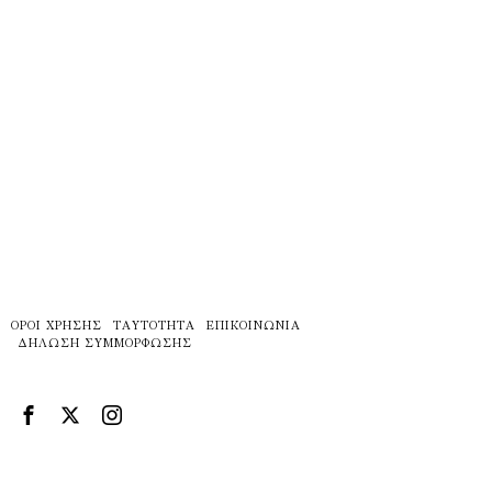
ΌΡΟΙ ΧΡΉΣΗΣ
ΤΑΥΤΌΤΗΤΑ
ΕΠΙΚΟΙΝΩΝΊΑ
ΔΉΛΩΣΗ ΣΥΜΜΌΡΦΩΣΗΣ