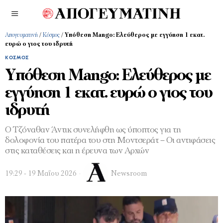
Απογευματινή
/
Κόσμος
/
Υπόθεση Mango: Ελεύθερος με εγγύηση 1 εκατ.
ευρώ ο γιος του ιδρυτή
ΚΌΣΜΟΣ
Υπόθεση Mango: Ελεύθερος με
εγγύηση 1 εκατ. ευρώ ο γιος του
ιδρυτή
Ο Τζόναθαν Άντικ συνελήφθη ως ύποπτος για τη
δολοφονία του πατέρα του στη Μοντσεράτ – Οι αντιφάσεις
στις καταθέσεις και η έρευνα των Αρχών
19:29 - 19 Μαΐου 2026
Newsroom