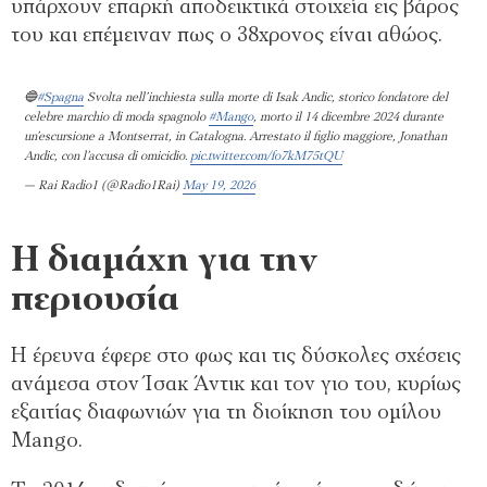
υπάρχουν επαρκή αποδεικτικά στοιχεία εις βάρος
του και επέμειναν πως ο 38χρονος είναι αθώος.
🔵
#Spagna
Svolta nell’inchiesta sulla morte di Isak Andic, storico fondatore del
celebre marchio di moda spagnolo
#Mango
, morto il 14 dicembre 2024 durante
un’escursione a Montserrat, in Catalogna. Arrestato il figlio maggiore, Jonathan
Andic, con l’accusa di omicidio.
pic.twitter.com/fo7kM75tQU
— Rai Radio1 (@Radio1Rai)
May 19, 2026
H διαμάχη για την
περιουσία
Η έρευνα έφερε στο φως και τις δύσκολες σχέσεις
ανάμεσα στον Ίσακ Άντικ και τον γιο του, κυρίως
εξαιτίας διαφωνιών για τη διοίκηση του ομίλου
Mango.