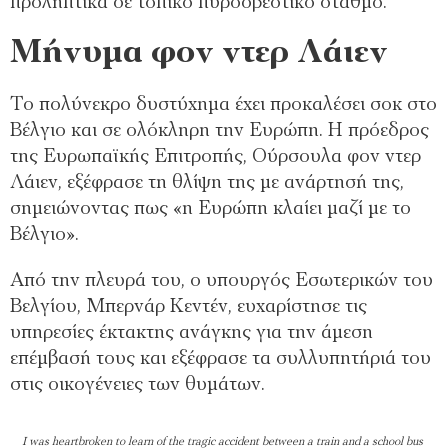
προληπτικά σε τοπικό πυροσβεστικό σταθμό.
Μήνυμα φον ντερ Λάιεν
Το πολύνεκρο δυστύχημα έχει προκαλέσει σοκ στο
Βέλγιο και σε ολόκληρη την Ευρώπη. Η πρόεδρος
της Ευρωπαϊκής Επιτροπής, Ούρσουλα φον ντερ
Λάιεν, εξέφρασε τη θλίψη της με ανάρτησή της,
σημειώνοντας πως «η Ευρώπη κλαίει μαζί με το
Βέλγιο».
Από την πλευρά του, ο υπουργός Εσωτερικών του
Βελγίου, Μπερνάρ Κεντέν, ευχαρίστησε τις
υπηρεσίες έκτακτης ανάγκης για την άμεση
επέμβασή τους και εξέφρασε τα συλλυπητήριά του
στις οικογένειες των θυμάτων.
I was heartbroken to learn of the tragic accident between a train and a school bus