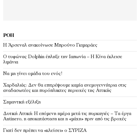
ΡΟΉ
Η Άρσεναλ ανακοίνωσε Μπρούνο Γκιμαράες
Ο τυφώνας Dolphin έπληξε την Ιαπωνία – H Κίνα έκλεισε
λιμάνια
Να μη γίνει ομάδα του ενός!
Χαρδαλιάς: Δεν θα επιτρέψουμε καμία ανεμογεννήτρια στις
αναδασωτέες και πυρόπληκτες περιοχές της Αττικής
Σημαντική εξέλιξη
Δυτική Αττική: Η επόμενη ημέρα μετά τις πυρκαγιές – Τα έργα
Antinero, η αποκατάσταση και η «μάχη» πριν από τις βροχές
Γιατί δεν πρέπει να «κλείσει» ο ΣΥΡΙΖΑ