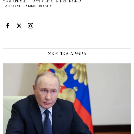
ΌΡΟΙ ΧΡΉΣΗΣ
ΤΑΥΤΌΤΗΤΑ
ΕΠΙΚΟΙΝΩΝΊΑ
ΔΉΛΩΣΗ ΣΥΜΜΌΡΦΩΣΗΣ
ΣΧΕΤΙΚΑ ΑΡΘΡΑ