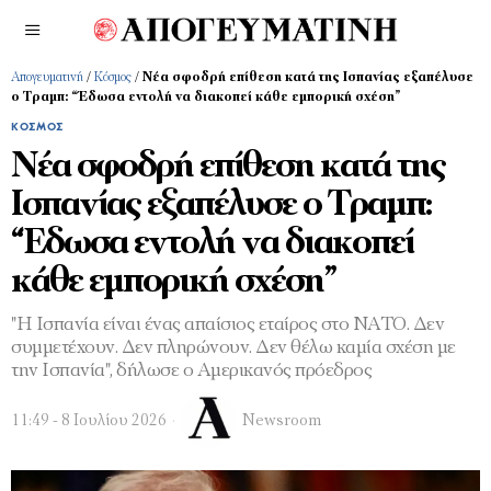
Απογευματινή
/
Κόσμος
/
Νέα σφοδρή επίθεση κατά της Ισπανίας εξαπέλυσε
ο Τραμπ: “Έδωσα εντολή να διακοπεί κάθε εμπορική σχέση”
ΚΌΣΜΟΣ
Νέα σφοδρή επίθεση κατά της
Ισπανίας εξαπέλυσε ο Τραμπ:
“Έδωσα εντολή να διακοπεί
κάθε εμπορική σχέση”
"Η Ισπανία είναι ένας απαίσιος εταίρος στο ΝΑΤΟ. Δεν
συμμετέχουν. Δεν πληρώνουν. Δεν θέλω καμία σχέση με
την Ισπανία", δήλωσε ο Αμερικανός πρόεδρος
11:49 - 8 Ιουλίου 2026
Newsroom