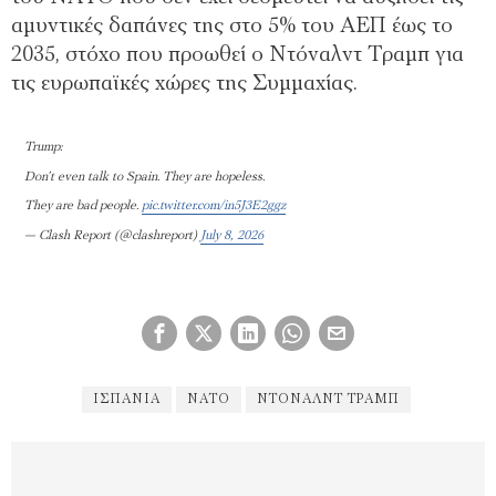
αμυντικές δαπάνες της στο 5% του ΑΕΠ έως το
2035, στόχο που προωθεί ο Ντόναλντ Τραμπ για
τις ευρωπαϊκές χώρες της Συμμαχίας.
Trump:
Don’t even talk to Spain. They are hopeless.
They are bad people.
pic.twitter.com/in5J3E2ggz
— Clash Report (@clashreport)
July 8, 2026
ΙΣΠΑΝΙΑ
ΝΑΤΟ
ΝΤΌΝΑΛΝΤ ΤΡΑΜΠ