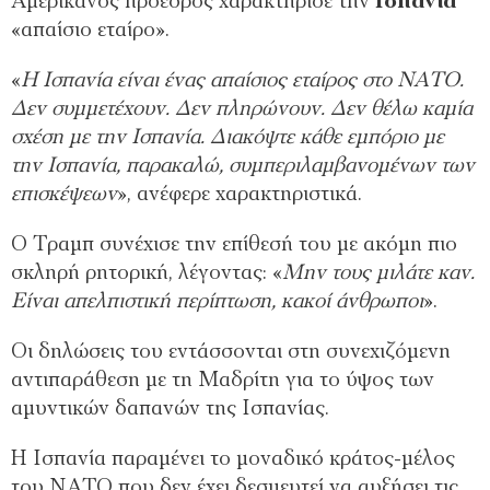
Αμερικανός πρόεδρος χαρακτήρισε την
Ισπανία
«απαίσιο εταίρο».
«
Η Ισπανία είναι ένας απαίσιος εταίρος στο ΝΑΤΟ.
Δεν συμμετέχουν. Δεν πληρώνουν. Δεν θέλω καμία
σχέση με την Ισπανία. Διακόψτε κάθε εμπόριο με
την Ισπανία, παρακαλώ, συμπεριλαμβανομένων των
επισκέψεων
», ανέφερε χαρακτηριστικά.
Ο Τραμπ συνέχισε την επίθεσή του με ακόμη πιο
σκληρή ρητορική, λέγοντας: «
Μην τους μιλάτε καν.
Είναι απελπιστική περίπτωση, κακοί άνθρωποι
».
Οι δηλώσεις του εντάσσονται στη συνεχιζόμενη
αντιπαράθεση με τη Μαδρίτη για το ύψος των
αμυντικών δαπανών της Ισπανίας.
Η Ισπανία παραμένει το μοναδικό κράτος-μέλος
του ΝΑΤΟ που δεν έχει δεσμευτεί να αυξήσει τις