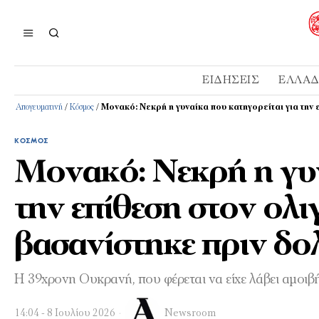
ΕΙΔΉΣΕΙΣ
ΕΛΛΆ
Απογευματινή
/
Κόσμος
/
Μονακό: Νεκρή η γυναίκα που κατηγορείται για την 
ΚΌΣΜΟΣ
Μονακό: Νεκρή η γυν
την επίθεση στον ολιγ
βασανίστηκε πριν δ
Η 39χρονη Ουκρανή, που φέρεται να είχε λάβει αμοιβή
14:04 - 8 Ιουλίου 2026
Newsroom