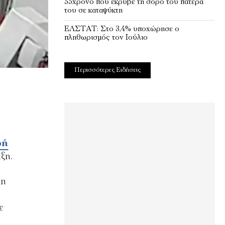
55χρονο που έκρυβε τη σορό του πατέρα
του σε καταψύκτη
EΛΣΤΑΤ: Στο 3,4% υποχώρησε ο
πληθωρισμός τον Ιούλιο
Περισσότερες Ειδήσεις
ρή
ξη.
λη
ε