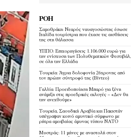
ΡΟΉ
Σαμοθράκη: Νεαρός ναυαγοσώστης έσωσε
Ιταλίδα τουρίστρια που έχασε τις αισθήσεις
της στη θάλασσα
ΥΠΠΟ: Επιχορηγήσεις 1.106.000 ευρώ για
την ενίσχυση των Πολυθεματικών Φεστιβάλ,
σε όλη την Ελλάδα
Τουρκία: Άγρια δολοφονία 26χρονης από
τον πρώην σύντροφό της (Βίντεο)
Γαλλία: Προειδοποίηση Μπαρό για ξένη
ανάμιξη στις προεδρικές εκλογές – «Δεν θα
την ανεχθούμε»
Τουρκία, Σαουδική Αραβία και Πακιστάν
υπέγραψαν κοινό αμυντικό σύμφωνο με
ρήτρα αμοιβαίας άμυνας τύπου ΝΑΤΟ
Μυστράς: 11 μήνες με αναστολή στον