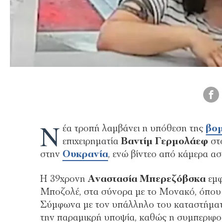
Ν
έα τροπή λαμβάνει η υπόθεση της
βομ
επιχειρηματία
Βαντίμ Γερμολάεφ
στ
στην
Ουκρανία
, ενώ βίντεο από κάμερα ασ
Η 39χρονη
Αναστασία Μπερεζόβσκα
εμφ
Μποζολέ, στα σύνορα με το Μονακό, όπου 
Σύμφωνα με τον υπάλληλο του καταστήματο
την παραμικρή υποψία, καθώς η συμπεριφο