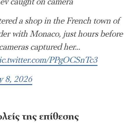
aev caught on camera
ered a shop in the French town of
rder with Monaco, just hours before
e cameras captured her…
ic.twitter.com/PPgOCSnTc3
y 8, 2026
ολείς της επίθεσης