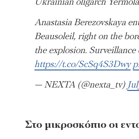
Ukrainian oligarch Yermol
Anastasia Berezovskaya ent
Beausoleil, right on the bo
the explosion. Surveillanc
https://t.co/ScSq4S3Dwy
p
— NEXTA (@nexta_tv)
Jul
Στο μικροσκόπιο οι εντ