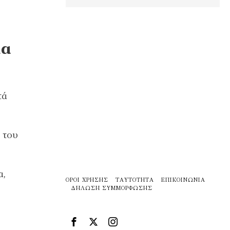
ία
τά
 του
α,
ΌΡΟΙ ΧΡΉΣΗΣ
ΤΑΥΤΌΤΗΤΑ
ΕΠΙΚΟΙΝΩΝΊΑ
ΔΉΛΩΣΗ ΣΥΜΜΌΡΦΩΣΗΣ