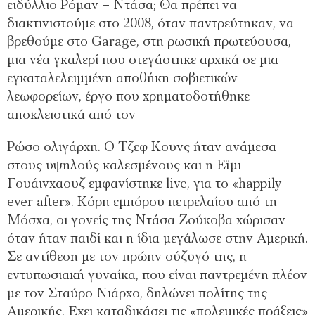
ειδύλλιο Ρόµαν – Ντάσα; Θα πρέπει να
διακτινιστούµε στο 2008, όταν παντρεύτηκαν, να
βρεθούµε στο Garage, στη ρωσική πρωτεύουσα,
µια νέα γκαλερί που στεγάστηκε αρχικά σε µια
εγκαταλελειµµένη αποθήκη σοβιετικών
λεωφορείων, έργο που χρηµατοδοτήθηκε
αποκλειστικά από τον
Ρώσο ολιγάρχη. Ο Τζεφ Κουνς ήταν ανάµεσα
στους υψηλούς καλεσµένους και η Εϊµι
Γουάινχαουζ εµφανίστηκε live, για το «happily
ever after». Κόρη εµπόρου πετρελαίου από τη
Μόσχα, οι γονείς της Ντάσα Ζούκοβα χώρισαν
όταν ήταν παιδί και η ίδια µεγάλωσε στην Αµερική.
Σε αντίθεση µε τον πρώην σύζυγό της, η
εντυπωσιακή γυναίκα, που είναι παντρεµένη πλέον
µε τον Σταύρο Νιάρχο, δηλώνει πολίτης της
Αµερικής. Εχει καταδικάσει τις «πολεµικές πράξεις»