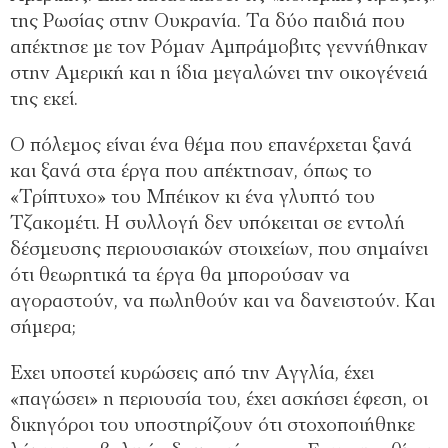
της Ρωσίας στην Ουκρανία. Τα δύο παιδιά που
απέκτησε µε τον Ρόµαν Αµπράµοβιτς γεννήθηκαν
στην Αµερική και η ίδια µεγαλώνει την οικογένειά
της εκεί.
Ο πόλεµος είναι ένα θέµα που επανέρχεται ξανά
και ξανά στα έργα που απέκτησαν, όπως το
«Τρίπτυχο» του Μπέικον κι ένα γλυπτό του
Τζακοµέτι. Η συλλογή δεν υπόκειται σε εντολή
δέσµευσης περιουσιακών στοιχείων, που σηµαίνει
ότι θεωρητικά τα έργα θα µπορούσαν να
αγοραστούν, να πωληθούν και να δανειστούν. Και
σήµερα;
Εχει υποστεί κυρώσεις από την Αγγλία, έχει
«παγώσει» η περιουσία του, έχει ασκήσει έφεση, οι
δικηγόροι του υποστηρίζουν ότι στοχοποιήθηκε