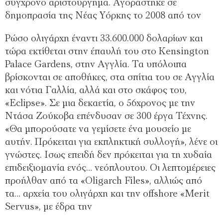
σύγχρονο αριστούργηµα. Αγοράστηκε σε
δηµοπρασία της Νέας Υόρκης το 2008 από τον
Ρώσο ολιγάρχη έναντι 33.600.000 δολαρίων και
τώρα εκτίθεται στην έπαυλή του στο Kensington
Palace Gardens, στην Αγγλία. Τα υπόλοιπα
βρίσκονται σε αποθήκες, στα σπίτια του σε Αγγλία
και νότια Γαλλία, αλλά και στο σκάφος του,
«Eclipse». Σε µια δεκαετία, ο 56χρονος µε την
Ντάσα Ζούκοβα επένδυσαν σε 300 έργα Τέχνης.
«Θα µπορούσατε να γεµίσετε ένα µουσείο µε
αυτήν. Πρόκειται για εκπληκτική συλλογή», λένε οι
γνώστες. Ισως επειδή δεν πρόκειται για τη χυδαία
επιδειξιοµανία ενός… νεόπλουτου. Οι λεπτοµέρειες
προήλθαν από τα «Oligarch Files», αλλιώς από
τα… αρχεία του ολιγάρχη και την offshore «Merit
Servus», µε έδρα την