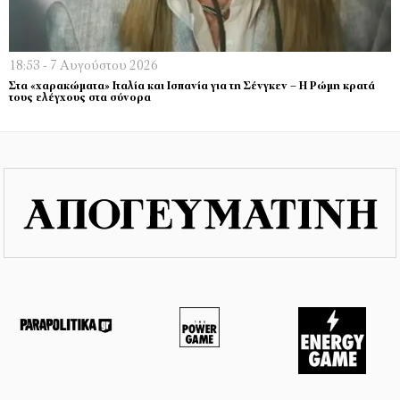
18:53 - 7 Αυγούστου 2026
Στα «χαρακώματα» Ιταλία και Ισπανία για τη Σένγκεν – Η Ρώμη κρατά
τους ελέγχους στα σύνορα