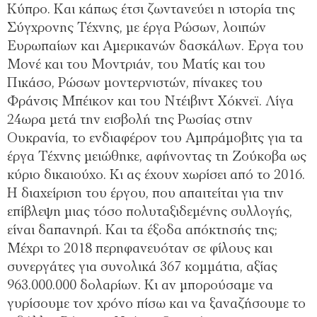
Κύπρο. Και κάπως έτσι ζωντανεύει η ιστορία της
Σύγχρονης Τέχνης, µε έργα Ρώσων, λοιπών
Ευρωπαίων και Αµερικανών δασκάλων. Εργα του
Μονέ και του Μοντριάν, του Ματίς και του
Πικάσο, Ρώσων µοντερνιστών, πίνακες του
Φράνσις Μπέικον και του Ντέιβιντ Χόκνεϊ. Λίγα
24ωρα µετά την εισβολή της Ρωσίας στην
Ουκρανία, το ενδιαφέρον του Αµπράµοβιτς για τα
έργα Τέχνης µειώθηκε, αφήνοντας τη Ζούκοβα ως
κύριο δικαιούχο. Κι ας έχουν χωρίσει από το 2016.
Η διαχείριση του έργου, που απαιτείται για την
επίβλεψη µιας τόσο πολυταξιδεµένης συλλογής,
είναι δαπανηρή. Και τα έξοδα απόκτησής της;
Μέχρι το 2018 περηφανευόταν σε φίλους και
συνεργάτες για συνολικά 367 κοµµάτια, αξίας
963.000.000 δολαρίων. Κι αν µπορούσαµε να
γυρίσουµε τον χρόνο πίσω και να ξαναζήσουµε το