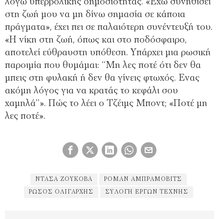
λόγω υπερβολικής δηµοσιότητας. «Εχω συνηθίσει
στη ζωή µου να µη δίνω σηµασία σε κάποια
πράγµατα», έχει πει σε παλαιότερη συνέντευξή του.
«Η νίκη στη ζωή, όπως και στο ποδόσφαιρο,
αποτελεί εύθραυστη υπόθεση. Υπάρχει µια ρωσική
παροιµία που θυµάµαι: ‘‘Μη λες ποτέ ότι δεν θα
µπεις στη φυλακή ή δεν θα γίνεις φτωχός. Ενας
ακόµη λόγος για να κρατάς το κεφάλι σου
χαµηλά’’». Πώς το λέει ο Τζέιµς Μποντ; «Ποτέ µη
λες ποτέ».
ΝΤΆΣΑ ΖΟΎΚΟΒΑ
ΡΌΜΑΝ ΑΜΠΡΆΜΟΒΙΤΣ
ΡΏΣΟΣ ΟΛΙΓΆΡΧΗΣ
ΣΥΛΟΓΉ ΈΡΓΩΝ ΤΈΧΝΗΣ