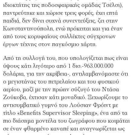
ιδιοκτήτης της ποδοσφαιρικής οµάδας Τσέλσι),
παντρεύτηκε και χώρισε τρεις φορές, έχει επτά
παιδιά, δεν δίνει συχνά συνεντεύξεις, ζει στην
Κωνσταντινούπολη, ενώ πρόκειται και για έναν
από τους κορυφαίους συλλέκτες σύγχρονων
έργων τέχνης στον παγκόσµιο χάρτη.
Από τη συλλογή του, που υπολογίζεται πως είναι
ύψους κάτι λιγότερο από 1 δισ.-963.000.000
δολάρια, για την ακρίβεια-, αντιλαµβανόµαστε ότι
ο µεγιστάνας του πετρελαίου και του φυσικού
αερίου, µαζί µε την πρώην σύζυγό του Ντάσα
Ζούκοβα, έχτισαν κάτι µοναδικό. Ξεχωρίζουµε το
αντισυµβατικό γυµνό του Λούσιαν Φρόιντ µε
τίτλο «Benefits Supervisor Sleeping», ένα από τα
πιο διάσηµα µοντέλα του ζωγράφου που κοιµάται
σε έναν φθαρµένο καναπέ και αναγνωρίζεται ως