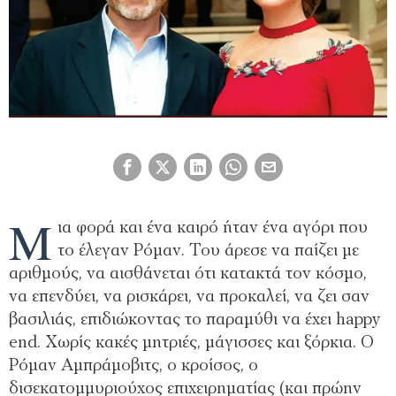
Μ
ια φορά και ένα καιρό ήταν ένα αγόρι που
το έλεγαν Ρόμαν. Του άρεσε να παίζει µε
αριθµούς, να αισθάνεται ότι κατακτά τον κόσµο,
να επενδύει, να ρισκάρει, να προκαλεί, να ζει σαν
βασιλιάς, επιδιώκοντας το παραµύθι να έχει happy
end. Χωρίς κακές µητριές, µάγισσες και ξόρκια. Ο
Ρόµαν Αµπράµοβιτς, ο κροίσος, ο
δισεκατοµµυριούχος επιχειρηµατίας (και πρώην