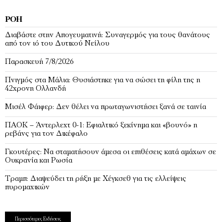
ΡΟΉ
Διαβάστε στην Απογευματινή: Συναγερμός για τους θανάτους
από τον ιό του Δυτικού Νείλου
Παρασκευή 7/8/2026
Πνιγμός στα Μάλια: Θυσιάστηκε για να σώσει τη φίλη της η
42χρονη Ολλανδή
Μισέλ Φάιφερ: Δεν θέλει να πρωταγωνιστήσει ξανά σε ταινία
ΠΑΟΚ – Άντερλεχτ 0-1: Εφιαλτικό ξεκίνημα και «βουνό» η
ρεβάνς για τον Δικέφαλο
Γκουτέρες: Να σταματήσουν άμεσα οι επιθέσεις κατά αμάχων σε
Ουκρανία και Ρωσία
Τραμπ: Διαψεύδει τη ρήξη με Χέγκσεθ για τις ελλείψεις
πυρομαχικών
Περισσότερες Ειδήσεις