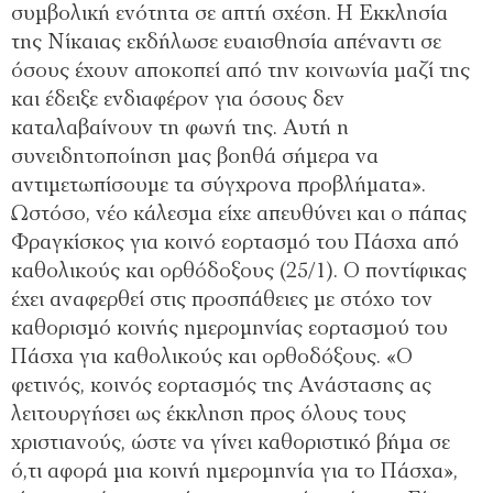
συµβολική ενότητα σε απτή σχέση. Η Εκκλησία
της Νίκαιας εκδήλωσε ευαισθησία απέναντι σε
όσους έχουν αποκοπεί από την κοινωνία µαζί της
και έδειξε ενδιαφέρον για όσους δεν
καταλαβαίνουν τη φωνή της. Αυτή η
συνειδητοποίηση µας βοηθά σήµερα να
αντιµετωπίσουµε τα σύγχρονα προβλήµατα».
Ωστόσο, νέο κάλεσµα είχε απευθύνει και ο πάπας
Φραγκίσκος για κοινό εορτασµό του Πάσχα από
καθολικούς και ορθόδοξους (25/1). Ο ποντίφικας
έχει αναφερθεί στις προσπάθειες µε στόχο τον
καθορισµό κοινής ηµεροµηνίας εορτασµού του
Πάσχα για καθολικούς και ορθοδόξους. «Ο
φετινός, κοινός εορτασµός της Ανάστασης ας
λειτουργήσει ως έκκληση προς όλους τους
χριστιανούς, ώστε να γίνει καθοριστικό βήµα σε
ό,τι αφορά µια κοινή ηµεροµηνία για το Πάσχα»,