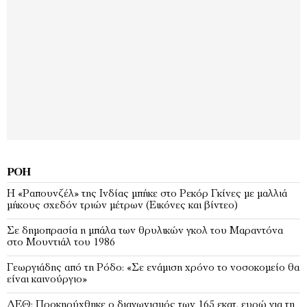
ΡΟΉ
Η «Ραπουνζέλ» της Ινδίας μπήκε στο Ρεκόρ Γκίνες με μαλλιά
μήκους σχεδόν τριών μέτρων (Εικόνες και βίντεο)
Σε δημοπρασία η μπάλα των θρυλικών γκολ του Μαραντόνα
στο Μουντιάλ του 1986
Γεωργιάδης από τη Ρόδο: «Σε ενάμιση χρόνο το νοσοκομείο θα
είναι καινούργιο»
ΔΕΘ: Προκηρύχθηκε ο διαγωνισμός των 165 εκατ. ευρώ για τη