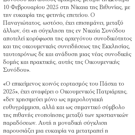
10 Φεβρουαρίου 2025 στη Νίκαια της Βιθυνίας, µε
την ευκαιρία της φετινής επετείου. Ο
Παναγιώτατος, ωστόσο, έχει επισηµάνει, µεταξύ
άλλων, ότι «η σύγκληση της εν Νικαία Συνόδου
αποτελεί κορύφωση της αρχεγόνου συνοδικότητος
και της οικουµενικής συνειδήσεως της Εκκλησίας,
ταυτοχρόνως δε και ανάδυση µιας νέας συνοδικής
δοµής και πρακτικής, αυτής της Οικουµενικής
Συνόδου».
«Ο επικείµενος κοινός εορτασµός του Πάσχα το
2025», έχει αναφέρει ο Οικουµενικός Πατριάρχης,
«δεν χρησιµεύει µόνο ως ηµερολογιακή
ευθυγράµµιση, αλλά και ως σηµαντικό σύµβολο
της πιθανής ενοποίησης µεταξύ των χριστιανικών
παραδόσεων. Αυτή η µοναδική σύγκλιση
παρουσιάζει µια ευκαιρία να µετατραπεί η