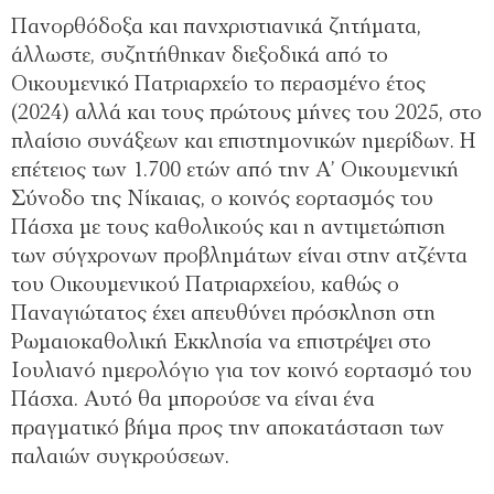
Πανορθόδοξα και πανχριστιανικά ζητήµατα,
άλλωστε, συζητήθηκαν διεξοδικά από το
Οικουµενικό Πατριαρχείο το περασµένο έτος
(2024) αλλά και τους πρώτους µήνες του 2025, στο
πλαίσιο συνάξεων και επιστηµονικών ηµερίδων. Η
επέτειος των 1.700 ετών από την Α’ Οικουµενική
Σύνοδο της Νίκαιας, ο κοινός εορτασµός του
Πάσχα µε τους καθολικούς και η αντιµετώπιση
των σύγχρονων προβληµάτων είναι στην ατζέντα
του Οικουµενικού Πατριαρχείου, καθώς ο
Παναγιώτατος έχει απευθύνει πρόσκληση στη
Ρωµαιοκαθολική Εκκλησία να επιστρέψει στο
Ιουλιανό ηµερολόγιο για τον κοινό εορτασµό του
Πάσχα. Αυτό θα µπορούσε να είναι ένα
πραγµατικό βήµα προς την αποκατάσταση των
παλαιών συγκρούσεων.