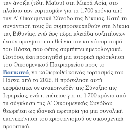
την άνοιξη (τέλη Μαΐου) στη Μικρά Ασία, στο
πλαίσιο των εορτασµών για τα 1.700 χρόνια από
την Α’ Οικουµενική Σύνοδο της Νίκαιας. Κατά τη
συνάντησή τους θα συµπροσευχηθούν στη Νίκαια
της Βιθυνίας, ενώ έως τώρα πλειάδα συζητήσεων
έχουν πραγµατοποιηθεί για τον κοινό εορτασµό
του Πάσχα, που φέτος συµπίπτει ηµερολογιακά.
Ωστόσο, έχει προηγηθεί µια ιστορική πρόσκληση
του Οικουµενικού Πατριαρχείου προς το
Bατικανό
, να καθιερωθεί κοινός εορτασµός του
Πάσχα από το 2025. Η πρόσκληση αυτή
εκφράστηκε σε ανακοινωθέν της Σύναξης της
Ιεραρχίας, ενώ η επέτειος για τα 1.700 χρόνια από
τη σύγκληση της Α’ Οικουµενικής Συνόδου
θεωρείται ως ιδανική αφετηρία για µια συνολική
επανεκκίνηση του χριστιανισµού σε οικουµενική
προοπτική.