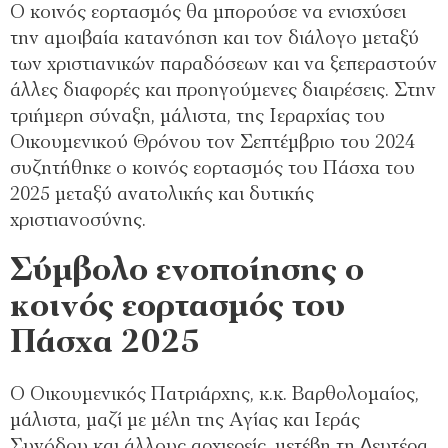
Ο κοινός εορτασµός θα µπορούσε να ενισχύσει
την αµοιβαία κατανόηση και τον διάλογο µεταξύ
των χριστιανικών παραδόσεων και να ξεπεραστούν
άλλες διαφορές και προηγούµενες διαιρέσεις. Στην
τριήµερη σύναξη, µάλιστα, της Ιεραρχίας του
Οικουµενικού Θρόνου τον Σεπτέµβριο του 2024
συζητήθηκε ο κοινός εορτασµός του Πάσχα του
2025 µεταξύ ανατολικής και δυτικής
χριστιανοσύνης.
Σύμβολο ενοποίησης ο
κοινός εορτασμός του
Πάσχα 2025
Ο Οικουµενικός Πατριάρχης, κ.κ. Βαρθολοµαίος,
µάλιστα, µαζί µε µέλη της Αγίας και Ιεράς
Συνόδου και άλλους αρχιερείς, µετέβη τη ∆ευτέρα