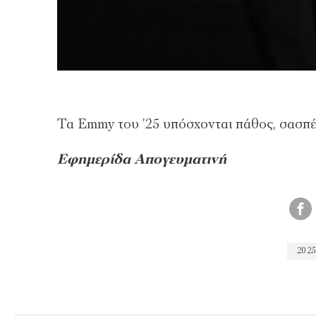
Τα Emmy του ’25 υπόσχονται πάθος, σασπέν
Εφημερίδα Απογευματινή
202