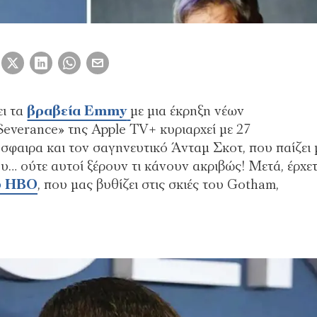
ι τα
βραβεία Emmy
με μια έκρηξη νέων
everance» της Apple TV+ κυριαρχεί με 27
φαιρα και τον σαγηνευτικό Άνταμ Σκοτ, που παίζει 
υ… ούτε αυτοί ξέρουν τι κάνουν ακριβώς! Μετά, έρχετ
υ HBO
, που μας βυθίζει στις σκιές του Gotham,