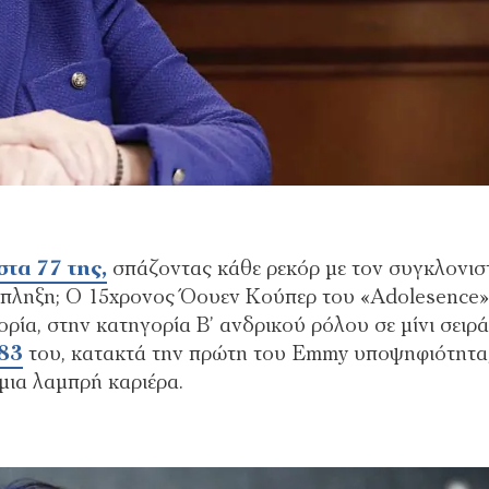
στα 77 της,
σπάζοντας κάθε ρεκόρ με τον συγκλονισ
έκπληξη; Ο 15χρονος Όουεν Κούπερ του «Adolesence»
ρία, στην κατηγορία Β’ ανδρικού ρόλου σε μίνι σειρά
 83
του, κατακτά την πρώτη του Emmy υποψηφιότητα
μια λαμπρή καριέρα.