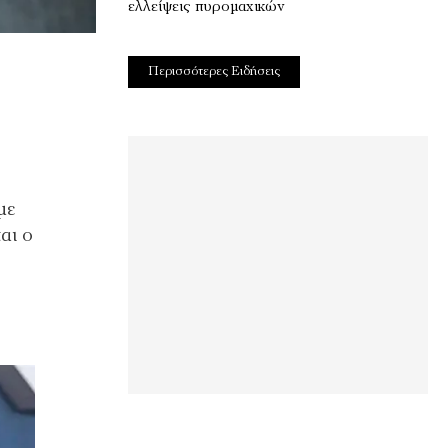
ελλείψεις πυρομαχικών
Περισσότερες Ειδήσεις
με
αι ο