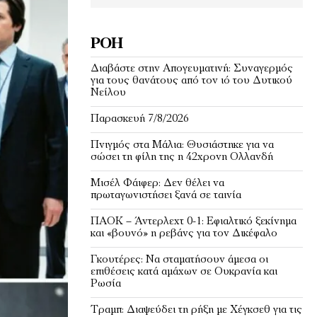
ΡΟΉ
Διαβάστε στην Απογευματινή: Συναγερμός
για τους θανάτους από τον ιό του Δυτικού
Νείλου
Παρασκευή 7/8/2026
Πνιγμός στα Μάλια: Θυσιάστηκε για να
σώσει τη φίλη της η 42χρονη Ολλανδή
Μισέλ Φάιφερ: Δεν θέλει να
πρωταγωνιστήσει ξανά σε ταινία
ΠΑΟΚ – Άντερλεχτ 0-1: Εφιαλτικό ξεκίνημα
και «βουνό» η ρεβάνς για τον Δικέφαλο
Γκουτέρες: Να σταματήσουν άμεσα οι
επιθέσεις κατά αμάχων σε Ουκρανία και
Ρωσία
Τραμπ: Διαψεύδει τη ρήξη με Χέγκσεθ για τις