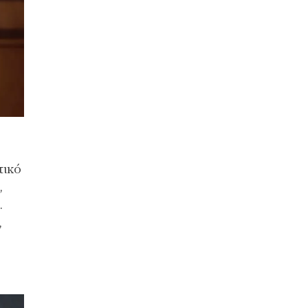
τικό
,
.
,