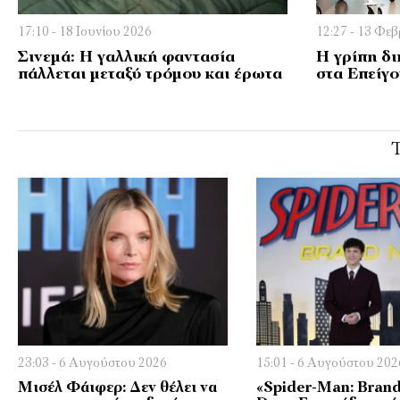
17:10 - 18 Ιουνίου 2026
12:27 - 13 Φε
Σινεμά: Η γαλλική φαντασία
Η γρίπη δι
πάλλεται μεταξύ τρόμου και έρωτα
στα Επείγο
23:03 - 6 Αυγούστου 2026
15:01 - 6 Αυγούστου 202
Μισέλ Φάιφερ: Δεν θέλει να
«Spider-Man: Bran