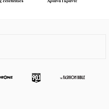
 celebrities
Αριάνα Γκράντε