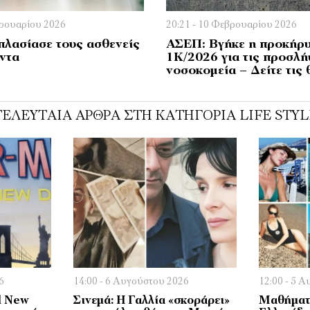
βρουαρίου 2026
20:21 - 10 Φεβρουαρίου 2026
πλασίασε τους ασθενείς
ΑΣΕΠ: Βγήκε η προκήρ
ντα
1Κ/2026 για τις προσλή
νοσοκομεία – Δείτε τις 
ΤΕΛΕΥΤΑΊΑ ΆΡΘΡΑ ΣΤΗ ΚΑΤΗΓΟΡΊΑ LIFE STYL
6
14:00 - 6 Αυγούστου 2026
12:00 - 5 
d New
Σινεμά: Η Γαλλία «σκοράρει»
Μαθήματα