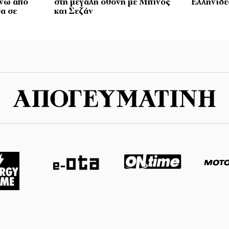
άνω από
στη μεγάλη οθόνη με Μπινός
Ελληνίδες
σα σε
και Σεζάν