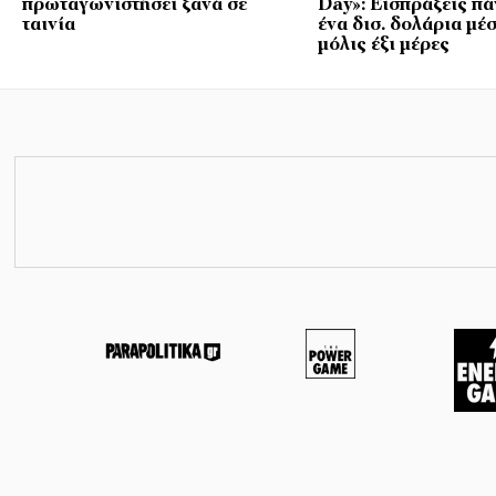
πρωταγωνιστήσει ξανά σε
Day»: Εισπράξεις π
ταινία
ένα δισ. δολάρια μέ
μόλις έξι μέρες