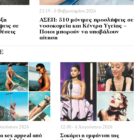
21:19 - 5 Φεβρουαρίου 2026
υξη
ΑΣΕΠ: 510 μόνιμες προσλήψεις σε
ψεις σε
νοσοκομεία και Κέντρα Υγείας –
θέσεις
Ποιοι μπορούν να υποβάλουν
αίτηση
E
Αυγούστου 2026
12:30 - 4 Αυγούστου 2026
 sex appeal από
Σοκάρει η εμφάνιση της