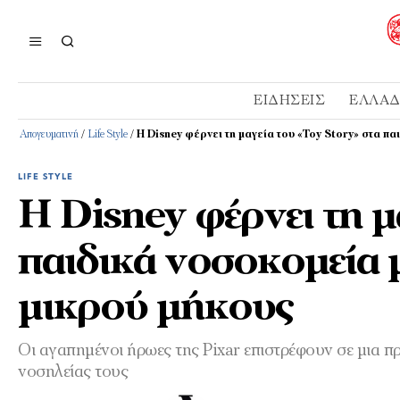
ΕΙΔΉΣΕΙΣ
ΕΛΛΆ
Απογευματινή
/
Life Style
/
Η Disney φέρνει τη μαγεία του «Toy Story» στα πα
LIFE STYLE
Η Disney φέρνει τη μ
παιδικά νοσοκομεία μ
μικρού μήκους
Οι αγαπημένοι ήρωες της Pixar επιστρέφουν σε μια π
νοσηλείας τους