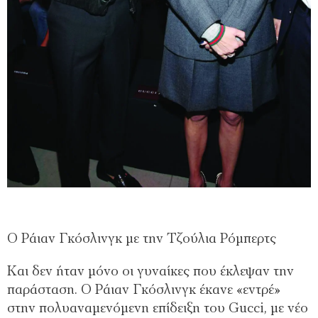
Ο Ράιαν Γκόσλινγκ με την Τζούλια Ρόμπερτς
Και δεν ήταν μόνο οι γυναίκες που έκλεψαν την
παράσταση. Ο Ράιαν Γκόσλινγκ έκανε «εντρέ»
στην πολυαναμενόμενη επίδειξη του Gucci, με νέο