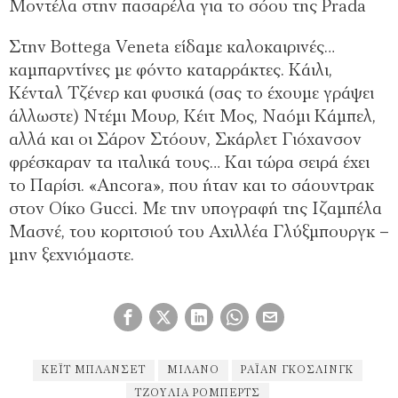
Μοντέλα στην πασαρέλα για το σόου της Prada
Στην Bottega Veneta είδαμε καλοκαιρινές…
καμπαρντίνες με φόντο καταρράκτες. Κάιλι,
Κένταλ Τζένερ και φυσικά (σας το έχουμε γράψει
άλλωστε) Ντέμι Μουρ, Κέιτ Μος, Ναόμι Κάμπελ,
αλλά και οι Σάρον Στόουν, Σκάρλετ Γιόχανσον
φρέσκαραν τα ιταλικά τους… Και τώρα σειρά έχει
το Παρίσι. «Ancora», που ήταν και το σάουντρακ
στον Οίκο Gucci. Με την υπογραφή της Ιζαμπέλα
Μασνέ, του κοριτσιού του Aχιλλέα Γλύξμπουργκ –
μην ξεχνιόμαστε.
ΚΈΙΤ ΜΠΛΆΝΣΕΤ
ΜΙΛΑΝΟ
ΡΆΙΑΝ ΓΚΌΣΛΙΝΓΚ
ΤΖΟΎΛΙΑ ΡΌΜΠΕΡΤΣ