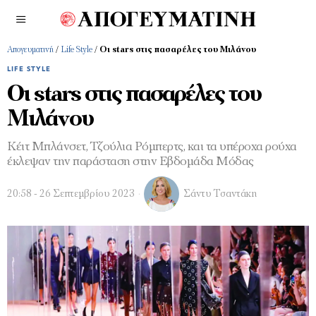
Απογευματινή
/
Life Style
/
Οι stars στις πασαρέλες του Μιλάνου
LIFE STYLE
Οι stars στις πασαρέλες του
Μιλάνου
Κέιτ Μπλάνσετ, Τζούλια Ρόμπερτς, και τα υπέροχα ρούχα
έκλεψαν την παράσταση στην Εβδομάδα Μόδας
20:58 - 26 Σεπτεμβρίου 2023
Σάντυ Τσαντάκη