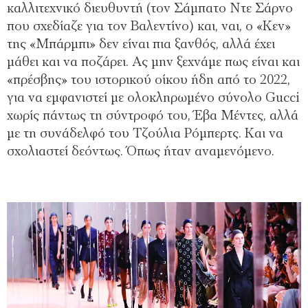
καλλιτεχνικό διευθυντή (τον Σάμπατο Ντε Σάρνο
που σχεδίαζε για τον Βαλεντίνο) και, ναι, ο «Κεν»
της «Μπάρμπι» δεν είναι πια ξανθός, αλλά έχει
μάθει και να ποζάρει. Ας μην ξεχνάμε πως είναι και
«πρέσβης» του ιστορικού οίκου ήδη από το 2022,
για να εμφανιστεί με ολοκληρωμένο σύνολο Gucci
χωρίς πάντως τη σύντροφό του, Έβα Μέντες, αλλά
με τη συνάδελφό του Τζούλια Ρόμπερτς. Και να
σχολιαστεί δεόντως. Όπως ήταν αναμενόμενο.