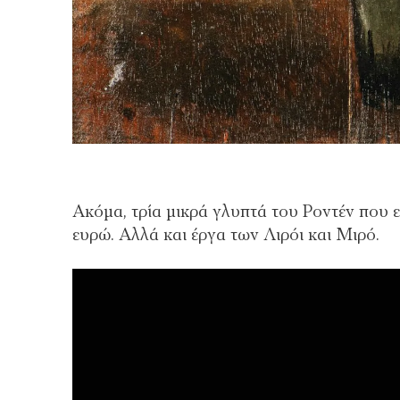
Ακόμα, τρία μικρά γλυπτά του Ροντέν που 
ευρώ. Αλλά και έργα των Λιρόι και Μιρό.