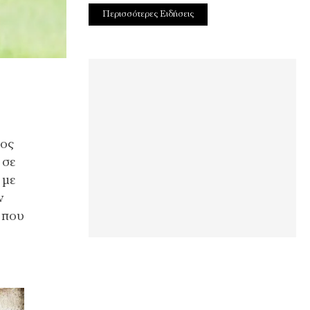
Περισσότερες Ειδήσεις
ρος
 σε
 με
ν
 που