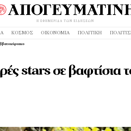
Η ΕΦΗΜΕΡΊΔΑ ΤΩΝ ΕΙΔΉΣΕΩΝ
ΔΑ
ΚΌΣΜΟΣ
ΟΙΚΟΝΟΜΊΑ
ΠΟΛΙΤΙΚΉ
ΠΟΛΙΤΙ
Σαββατοκύριακο
ές stars σε βαφτίσια τ