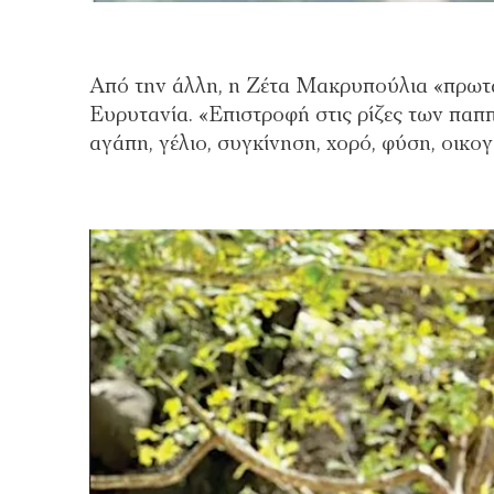
Από την άλλη, η Zέτα Μακρυπούλια «πρωτ
Ευρυτανία. «Επιστροφή στις ρίζες των πα
αγάπη, γέλιο, συγκίνηση, χορό, φύση, οικογ