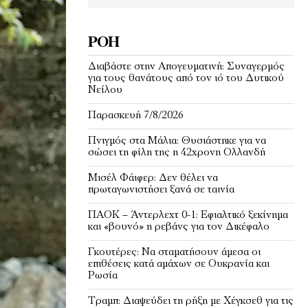
ΡΟΉ
Διαβάστε στην Απογευματινή: Συναγερμός
για τους θανάτους από τον ιό του Δυτικού
Νείλου
Παρασκευή 7/8/2026
Πνιγμός στα Μάλια: Θυσιάστηκε για να
σώσει τη φίλη της η 42χρονη Ολλανδή
Μισέλ Φάιφερ: Δεν θέλει να
πρωταγωνιστήσει ξανά σε ταινία
ΠΑΟΚ – Άντερλεχτ 0-1: Εφιαλτικό ξεκίνημα
και «βουνό» η ρεβάνς για τον Δικέφαλο
Γκουτέρες: Να σταματήσουν άμεσα οι
επιθέσεις κατά αμάχων σε Ουκρανία και
Ρωσία
Τραμπ: Διαψεύδει τη ρήξη με Χέγκσεθ για τις