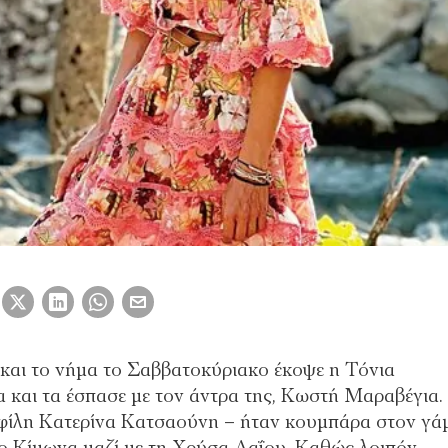
α και το νήμα το Σαββατοκύριακο έκοψε η Τόνια
 και τα έσπασε με τον άντρα της, Κωστή Μαραβέγια.
 φίλη Κατερίνα Κατσαούνη – ήταν κουμπάρα στον γά