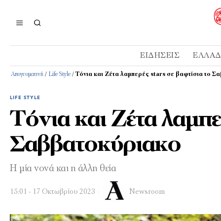
ΕΙΔΉΣΕΙΣ
ΕΛΛΆ
Απογευματινή
/
Life Style
/
Τόνια και Ζέτα λαμπερές stars σε βαφτίσια το 
LIFE STYLE
Τόνια και Ζέτα λαμπερ
Σαββατοκύριακο
Η μία νονά και η άλλη θεία
15:01 - 17 Οκτωβρίου 2023
Newsroom