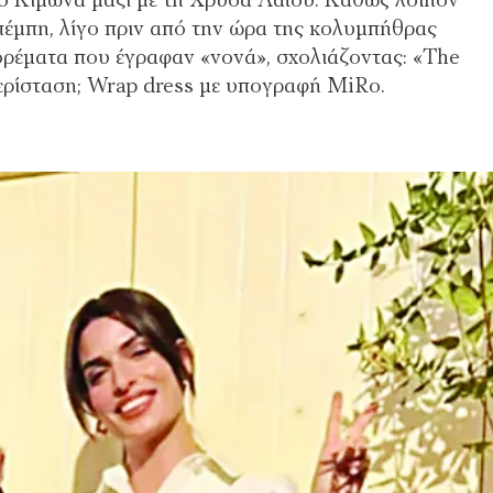
το Κίμωνα μαζί με τη Χρύσα Λαΐου. Καθώς λοιπόν
μπέμπη, λίγο πριν από την ώρα της κολυμπήθρας
ορέματα που έγραφαν «νονά», σχολιάζοντας: «The
περίσταση; Wrap dress με υπογραφή MiRo.