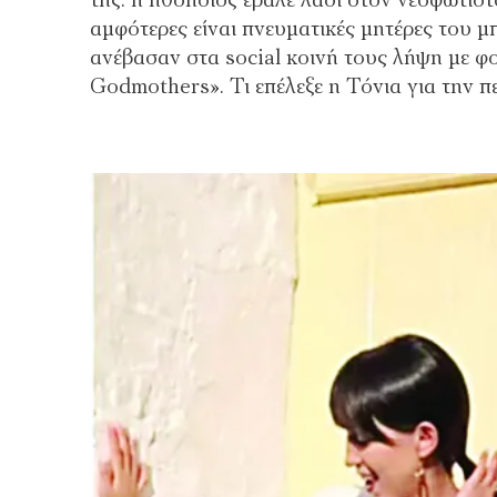
της: η ηθοποιός έβαλε λάδι στον νεοφώτισ
αμφότερες είναι πνευματικές μητέρες του 
ανέβασαν στα social κοινή τους λήψη με φ
Godmothers». Τι επέλεξε η Τόνια για την 