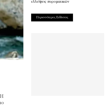
ελλείψεις πυρομαχικών
Περισσότερες Ειδήσεις
 Η
μο