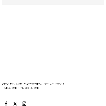
ΌΡΟΙ ΧΡΉΣΗΣ
ΤΑΥΤΌΤΗΤΑ
ΕΠΙΚΟΙΝΩΝΊΑ
ΔΉΛΩΣΗ ΣΥΜΜΌΡΦΩΣΗΣ