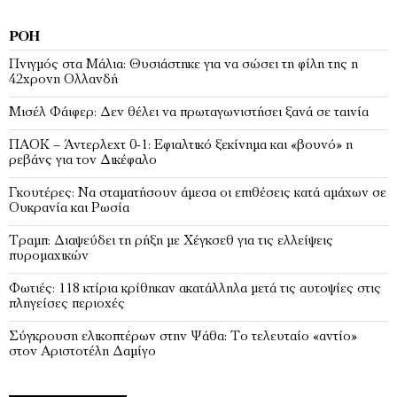
ΡΟΉ
Πνιγμός στα Μάλια: Θυσιάστηκε για να σώσει τη φίλη της η
42χρονη Ολλανδή
Μισέλ Φάιφερ: Δεν θέλει να πρωταγωνιστήσει ξανά σε ταινία
ΠΑΟΚ – Άντερλεχτ 0-1: Εφιαλτικό ξεκίνημα και «βουνό» η
ρεβάνς για τον Δικέφαλο
Γκουτέρες: Να σταματήσουν άμεσα οι επιθέσεις κατά αμάχων σε
Ουκρανία και Ρωσία
Τραμπ: Διαψεύδει τη ρήξη με Χέγκσεθ για τις ελλείψεις
πυρομαχικών
Φωτιές: 118 κτίρια κρίθηκαν ακατάλληλα μετά τις αυτοψίες στις
πληγείσες περιοχές
Σύγκρουση ελικοπτέρων στην Ψάθα: Tο τελευταίο «αντίο»
στον Αριστοτέλη Δαμίγο