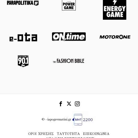
© - iapogevmatini.gr
ΌΡΟΙ ΧΡΉΣΗΣ
ΤΑΥΤΌΤΗΤΑ
ΕΠΙΚΟΙΝΩΝΊΑ