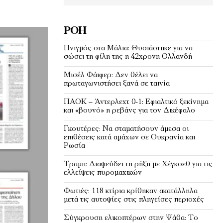
ΡΟΉ
Πνιγμός στα Μάλια: Θυσιάστηκε για να
σώσει τη φίλη της η 42χρονη Ολλανδή
Μισέλ Φάιφερ: Δεν θέλει να
πρωταγωνιστήσει ξανά σε ταινία
ΠΑΟΚ – Άντερλεχτ 0-1: Εφιαλτικό ξεκίνημα
και «βουνό» η ρεβάνς για τον Δικέφαλο
Γκουτέρες: Να σταματήσουν άμεσα οι
επιθέσεις κατά αμάχων σε Ουκρανία και
Ρωσία
Τραμπ: Διαψεύδει τη ρήξη με Χέγκσεθ για τις
ελλείψεις πυρομαχικών
Φωτιές: 118 κτίρια κρίθηκαν ακατάλληλα
μετά τις αυτοψίες στις πληγείσες περιοχές
Σύγκρουση ελικοπτέρων στην Ψάθα: Tο