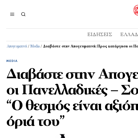
ΕΙΔΉΣΕΙΣ
ΕΛΛΆ
Απογευματινή
/
Media
/
Διαβάστε στην Απογευματινή: Προς κατάργηση οι Παν
MEDIA
Διαβάστε στην Απογ
οι Πανελλαδικές – Σ
“Ο θεσμός είναι αξιόπι
όριά του”