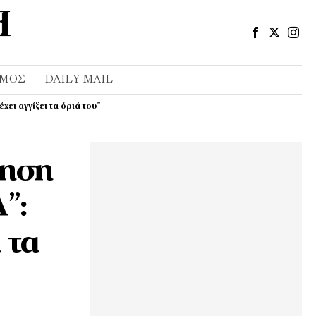
ΣΜΌΣ
DAILY MAIL
ει αγγίξει τα όριά του”
γηση
”:
 τα