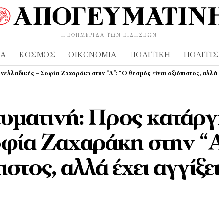
Η ΕΦΗΜΕΡΊΔΑ ΤΩΝ ΕΙΔΉΣΕΩΝ
ΔΑ
ΚΌΣΜΟΣ
ΟΙΚΟΝΟΜΊΑ
ΠΟΛΙΤΙΚΉ
ΠΟΛΙΤΙ
ελλαδικές – Σοφία Ζαχαράκη στην “Α”: “Ο θεσμός είναι αξιόπιστος, αλλά έχ
ευματινή: Προς κατάρ
οφία Ζαχαράκη στην “Α
στος, αλλά έχει αγγίξει