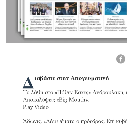
Δ
ιαβάστε στην Απογευματινή
Τα λάθη στο «Πόθεν Έσχες» Ανδρουλάκη, 
Αποκαλύψεις «Big Mouth».
Play Video
Άδωνις: «Λέει ψέματα ο πρόεδρος. Επί κυ