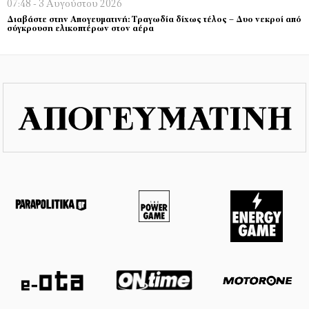
07:48 - 3 Αυγούστου 2026
Διαβάστε στην Απογευματινή: Τραγωδία δίχως τέλος – Δυο νεκροί από
σύγκρουση ελικοπτέρων στον αέρα