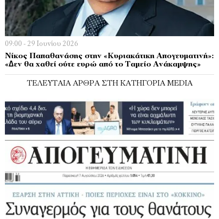
09:00 - 29 Ιουνίου 2026
Νίκος Παπαθανάσης στην «Κυριακάτικη Απογευματινή»:
«∆εν θα χαθεί ούτε ευρώ από το Ταµείο Ανάκαµψης»
ΤΕΛΕΥΤΑΊΑ ΆΡΘΡΑ ΣΤΗ ΚΑΤΗΓΟΡΊΑ MEDIA