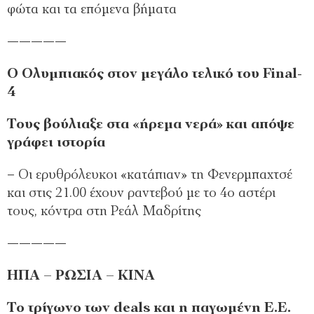
φώτα και τα επόµενα βήµατα
—————
Ο Ολυµπιακός στον µεγάλο τελικό του Final-
4
Τους βούλιαξε στα «ήρεµα νερά» και απόψε
γράφει ιστορία
– Οι ερυθρόλευκοι «κατάπιαν» τη Φενερµπαχτσέ
και στις 21.00 έχουν ραντεβού µε το 4ο αστέρι
τους, κόντρα στη Ρεάλ Μαδρίτης
—————
ΗΠΑ – ΡΩΣΙΑ – ΚΙΝΑ
Το τρίγωνο των deals και η παγωµένη Ε.Ε.