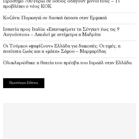
Πρόστιμο 700 ευρώ σε όσους οδηγούν μόνοι τους – Τι
προβλέπει ο νέος ΚΟΚ
Κοζάνη: Πυρκαγιά σε δασική έκταση στην Ερμακιά
Ισπανία προς Ιταλία: «Επαναφέρετε τη Σένγκεν έως τις 9
Αυγούστου» – Απειλεί με αντίμετρα η Μαδρίτη
Οι Τούρκοι «ψηφίζουν» Ελλάδα για διακοπές: Οι τιμές, η
ποιότητα ζωής και η «μάχη» Σάμου – Μαρμαρίδας
Ολοκληρώθηκε η θητεία του πρέσβη του Ισραήλ στην Ελλάδα
Περισσότερες Ειδήσεις