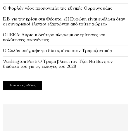
Ο Φορλάν νέος προπονητής της εθνικής Ουρουγουάης
Ε.Ε. για την κρίση στη Θέουτα: «Η Ευρώπη είναι ευάλωτη όταν
οι συνοριακοί έλεγχοι εξαρτώνται από τρίτες χώρες»
ΟΠΕΚΑ: Αύριο η δεύτερη πληρωμή σε τρίτεκνες και
πολύτεκνες οικογένειες
Ο Σαλάχ υπέγραψε για δύο χρόνια στην Τραμπζονσπόρ
Washington Post: Ο Τραμπ βλέπει τον Τζέι Ντι Βανς ως
διάδοχό του για τις εκλογές του 2028
Περισσότερες Ειδήσεις