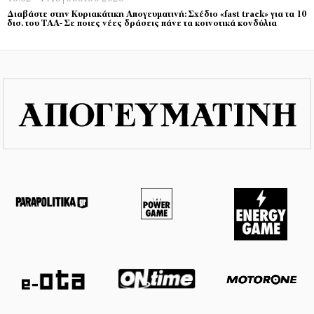
Διαβάστε στην Κυριακάτικη Απογευματινή: Σχέδιο «fast track» για τα 10
δισ. του ΤΑΑ- Σε ποιες νέες δράσεις πάνε τα κοινοτικά κονδύλια