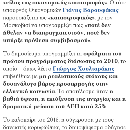
χείλος της οικονομικής καταστροφής»
. Ο τότε
υπουργός Οικονομικών
Γιάνης Βαρουφάκης
παρουσιάζεται ως
«καταστροφικός»
, με τον
Μοσκοβισί να υπογραμμίζει πως
«ποτέ δεν
ήθελαν να διαπραγματευτούν, ποτέ δεν
υπήρξε πρόθεση συμβιβασμού»
.
Το δημοσίευμα υπογραμμίζει τα
σφάλματα του
πρώτου προγράμματος διάσωσης το 2010
, το
οποίο – όπως λέει ο
Γιώργος Χουλιαράκης
–
επιβλήθηκε με
μη ρεαλιστικούς στόχους και
δυσανάλογο βάρος προσαρμογής στην
ελληνική κοινωνία
. Το αποτέλεσμα ήταν
η
βαθιά ύφεση, η εκτόξευση της ανεργίας και η
δραματική μείωση του ΑΕΠ κατά 25%
.
Το καλοκαίρι του 2015, η σύγκρουση με τους
δανειστές κορυφώθηκε, το δημοψήφισμα οδήγησε