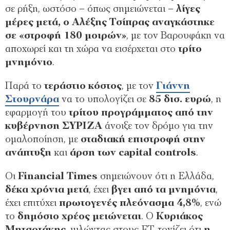
σε ρήξη, ωστόσο – όπως σημειώνεται –
λίγες
μέρες μετά, ο Αλέξης Τσίπρας αναγκάστηκε
σε «στροφή 180 μοιρών»
, με τον Βαρουφάκη να
αποχωρεί και τη χώρα να εισέρχεται στο
τρίτο
μνημόνιο
.
Παρά το
τεράστιο κόστος
, με τον
Γιάννη
Στουρνάρα
να το υπολογίζει σε
85 δισ. ευρώ
, η
εφαρμογή του
τρίτου προγράμματος από την
κυβέρνηση ΣΥΡΙΖΑ
άνοιξε τον δρόμο για την
ομαλοποίηση, με
σταδιακή επιστροφή στην
ανάπτυξη
και
άρση των capital controls
.
Οι
Financial Times
σημειώνουν ότι η Ελλάδα,
δέκα χρόνια μετά
, έχει
βγει από τα μνημόνια
,
έχει επιτύχει
πρωτογενές πλεόνασμα 4,8%
, ενώ
το
δημόσιο χρέος μειώνεται
. Ο
Κυριάκος