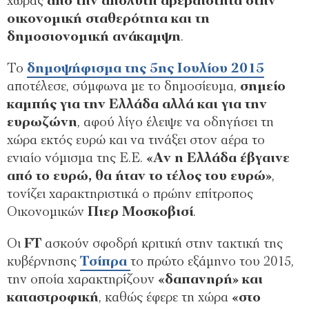
χώρας
από την απόλυτη αβεβαιότητα στην
οικονομική σταθερότητα και τη
δημοσιονομική ανάκαμψη
.
Το
δημοψήφισμα της 5ης Ιουλίου 2015
αποτέλεσε, σύμφωνα με το δημοσίευμα,
σημείο
καμπής για την Ελλάδα αλλά και για την
ευρωζώνη
, αφού λίγο έλειψε να οδηγήσει τη
χώρα εκτός ευρώ και να τινάξει στον αέρα το
ενιαίο νόμισμα της Ε.Ε.
«Αν η Ελλάδα έβγαινε
από το ευρώ, θα ήταν το τέλος του ευρώ»
,
τονίζει χαρακτηριστικά ο πρώην επίτροπος
Οικονομικών
Πιερ Μοσκοβισί
.
Οι
FT
ασκούν σφοδρή κριτική στην τακτική της
κυβέρνησης
Τσίπρα
το πρώτο εξάμηνο του 2015,
την οποία χαρακτηρίζουν
«δαπανηρή» και
καταστροφική
, καθώς έφερε τη χώρα
«στο