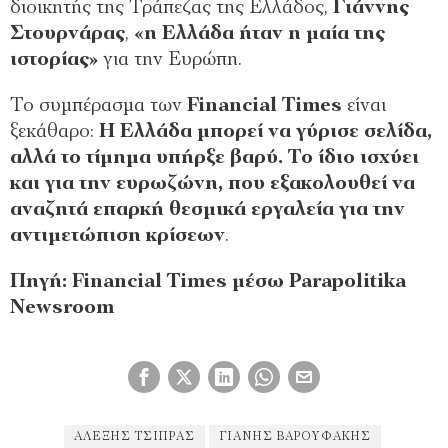
διοικητής της Τράπεζας της Ελλάδος,
Γιάννης
Στουρνάρας
,
«η Ελλάδα ήταν η μαία της
ιστορίας»
για την Ευρώπη.
Το συμπέρασμα των
Financial Times
είναι
ξεκάθαρο:
Η Ελλάδα μπορεί να γύρισε σελίδα,
αλλά το τίμημα υπήρξε βαρύ. Το ίδιο ισχύει
και για την ευρωζώνη, που εξακολουθεί να
αναζητά επαρκή θεσμικά εργαλεία για την
αντιμετώπιση κρίσεων
.
Πηγή: Financial Times μέσω Parapolitika
Newsroom
ΑΛΈΞΗΣ ΤΣΊΠΡΑΣ
ΓΙΆΝΗΣ ΒΑΡΟΥΦΆΚΗΣ