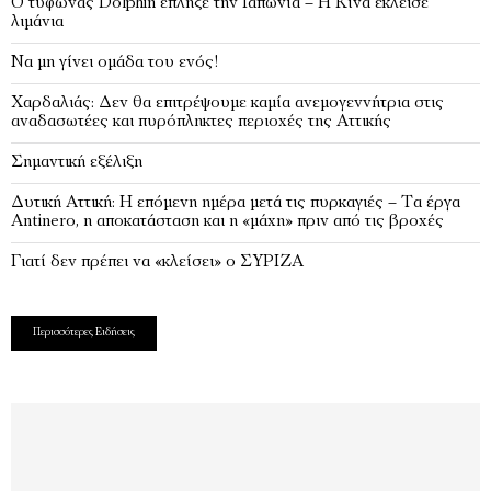
Ο τυφώνας Dolphin έπληξε την Ιαπωνία – H Κίνα έκλεισε
λιμάνια
Να μη γίνει ομάδα του ενός!
Χαρδαλιάς: Δεν θα επιτρέψουμε καμία ανεμογεννήτρια στις
αναδασωτέες και πυρόπληκτες περιοχές της Αττικής
Σημαντική εξέλιξη
Δυτική Αττική: Η επόμενη ημέρα μετά τις πυρκαγιές – Τα έργα
Antinero, η αποκατάσταση και η «μάχη» πριν από τις βροχές
Γιατί δεν πρέπει να «κλείσει» ο ΣΥΡΙΖΑ
Περισσότερες Ειδήσεις