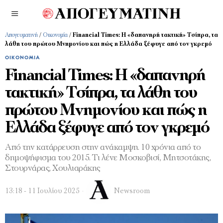
Απογευματινή
/
Οικονομία
/
Financial Times: Η «δαπανηρή τακτική» Τσίπρα, τα
λάθη του πρώτου Μνημονίου και πώς η Ελλάδα ξέφυγε από τον γκρεμό
ΟΙΚΟΝΟΜΊΑ
Financial Times: Η «δαπανηρή
τακτική» Τσίπρα, τα λάθη του
πρώτου Μνημονίου και πώς η
Ελλάδα ξέφυγε από τον γκρεμό
Από την κατάρρευση στην ανάκαμψη. 10 χρόνια από το
δημοψήφισμα του 2015. Τι λένε Μοσκοβισί, Μητσοτάκης,
Στουρνάρας, Χουλιαράκης
13:18 - 11 Ιουλίου 2025
Newsroom