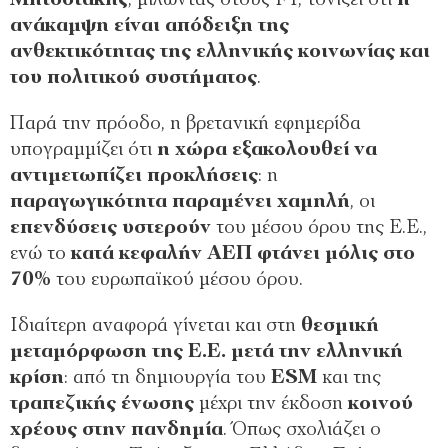
Μητσοτάκης
, μιλώντας στους FT, τονίζει ότι
η
ανάκαμψη είναι απόδειξη της
ανθεκτικότητας της ελληνικής κοινωνίας και
του πολιτικού συστήματος
.
Παρά την πρόοδο, η βρετανική εφημερίδα
υπογραμμίζει ότι
η χώρα εξακολουθεί να
αντιμετωπίζει προκλήσεις
: η
παραγωγικότητα παραμένει χαμηλή
, οι
επενδύσεις υστερούν
του μέσου όρου της Ε.Ε.,
ενώ το
κατά κεφαλήν ΑΕΠ φτάνει μόλις στο
70%
του ευρωπαϊκού μέσου όρου.
Ιδιαίτερη αναφορά γίνεται και στη
θεσμική
μεταμόρφωση της Ε.Ε. μετά την ελληνική
κρίση
: από τη δημιουργία του
ESM
και της
τραπεζικής ένωσης
μέχρι την έκδοση
κοινού
χρέους στην πανδημία
. Όπως σχολιάζει ο